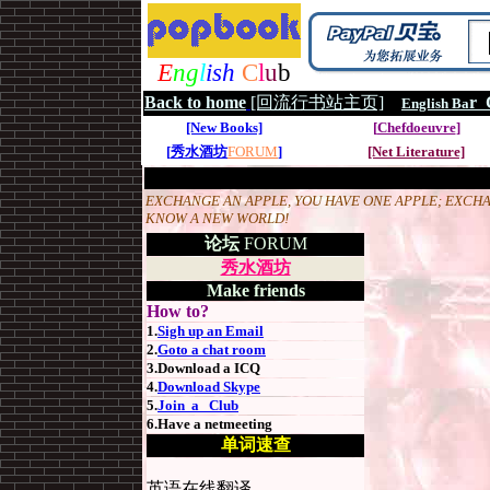
E
ng
l
ish
C
l
u
b
Back to home
[回流行书站主页]
r 
English Ba
[New Books]
[
Chefdoeuvre
]
[
秀水酒坊
FORUM
]
[Net Literature]
EXCHANGE AN APPLE, YOU HAVE ONE APPLE; EXCHA
KNOW A NEW WORLD!
论坛
FORUM
秀水酒坊
Make friends
How to?
1.
Sigh up an Email
2.
Goto a chat room
3.Download a ICQ
4.
Download Skype
5.
Join a Club
6.Have a netmeeting
单词速查
英语在线翻译