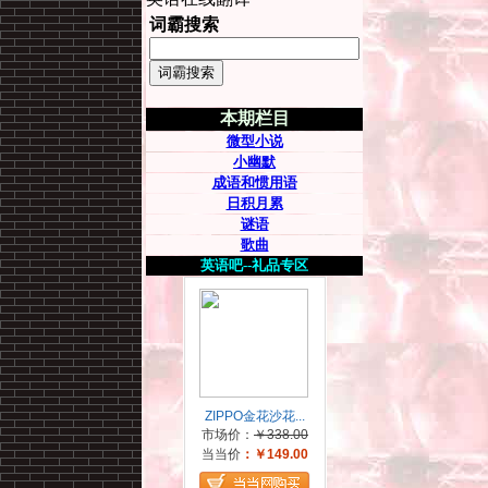
词霸搜索
本期栏目
微型小说
小幽默
成语和惯用语
日积月累
谜语
歌曲
英语吧--礼品专区