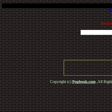
Search
Copyright (c)
Popbook.com
,All Righ