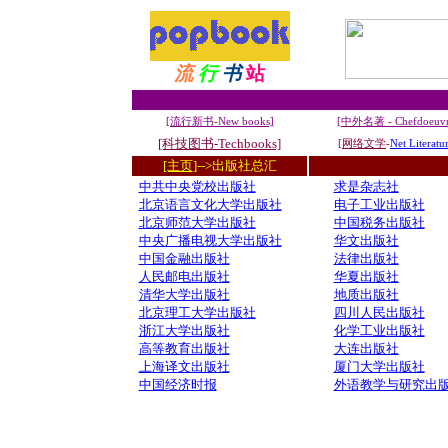
流
行
书
站
[流行新书-New books]
[中外名著 - Chefdoeuvr
[科技图书-Techbooks]
[网络文学
-
Net Literatu
[主页
]-->
出版社总汇
中共中央党校出版社
求是杂志社
北京语言文化大学出版社
电子工业出版社
北京师范大学出版社
中国税务出版社
中央广播电视大学出版社
华文出版社
中国金融出版社
法律出版社
人民邮电出版社
华夏出版社
清华大学出版社
地质出版社
北京理工大学出版社
四川人民出版社
浙江大学出版社
化学工业出版社
高等教育出版社
大连出版社
上海译文出版社
厦门大学出版社
中国经济时报
外语教学与研究出