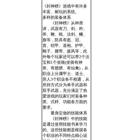
《封神榜》游戏中有许多
丰富、耐玩的系统。
多样的装备体系
《封神榜》从种类
讲，武器有刀、剑、杵、
斧、鞭、戟、法剑、幡、
旗等，防具有盔、冠、
胄、铠甲、道袍、护甲、
靴子、腰带、披风等，此
外每个玩家还可以带2个法
宝和1个坐骑(坐骑有神
兽、有翅膀、有仙禽)，从
职业上分属甲士、道士、
异人3个职业各不相通，从
所持方式分为单手武器和
双手武器，充分满足了热
爱游戏的玩家们对装备种
类、式样、功能各方面的
要求。
量身定做的技能体系
《封神榜》中的技能
是通过使用技能书来学习
的。这些技能都是根据各
个职业的不同特点精心设