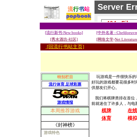
流
行
书
站
[流行新书-New books]
[中外名著 - Chefdoeuvre
[秀水酒坊-社区]
[网络文学
-
Net Literatur
[回流行书站主页]
玩游戏是一件很快乐的
特别
栏目
好玩的游戏都要花很多时
流行体育.足球彩票
供朋友们开心。
我们将棋牌类排在首位，
游戏情报
前就迷住了许多人，与电
本周推荐游戏
棋牌
在
体育
模
《封神榜》
游戏特色