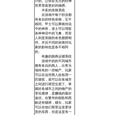
计的。让你在无尽的封神
世界里面更好的驰骋。
丰富的坐骑系统
在游戏中每个职业都
有各自的特色坐骑，互不
相同。甲士可以乘骑传说
中的神兽，道士可以驾驭
各种神话中的飞禽，而异
人则是美丽的各色翅膀相
伴。并且不同的坐骑对玩
家的影响也是各不相同
的。
有趣的跑商运镖系统
游戏中的的不同城市
都有各自的商人，出售当
地特有的一些物产。玩家
可以在这些商人处租用一
匹骆驼，就可以在各城市
之间进行商贸交易了。掌
握好各城市之间的物产的
变化规律，是赚钱的最好
途径。在繁华的朝歌和西
岐还有镖师，镖头，玩家
可以在他们那里运送更珍
贵的东西，但是这是有一