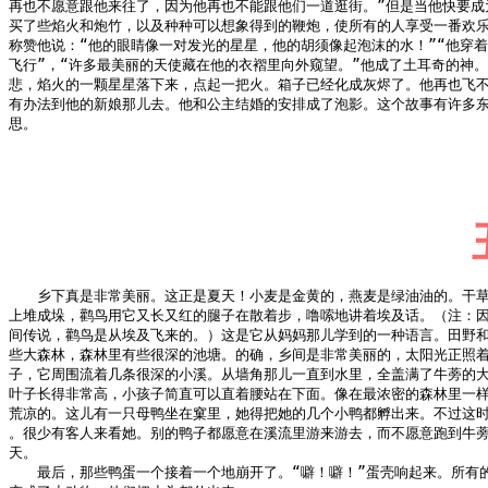
再也不愿意跟他来往了，因为他再也不能跟他们一道逛街。”但是当他快要成为
买了些焰火和炮竹，以及种种可以想象得到的鞭炮，使所有的人享受一番欢乐
称赞他说：“他的眼睛像一对发光的星星，他的胡须像起泡沫的水！”“他穿着
飞行”，“许多最美丽的天使藏在他的衣褶里向外窥望。”他成了土耳奇的神。
悲，焰火的一颗星星落下来，点起一把火。箱子已经化成灰烬了。他再也飞不
有办法到他的新娘那儿去。他和公主结婚的安排成了泡影。这个故事有许多东
思。

　　乡下真是非常美丽。这正是夏天！小麦是金黄的，燕麦是绿油油的。干草
上堆成垛，鹳鸟用它又长又红的腿子在散着步，噜嗦地讲着埃及话。（注：因
间传说，鹳鸟是从埃及飞来的。）这是它从妈妈那儿学到的一种语言。田野和
些大森林，森林里有些很深的池塘。的确，乡间是非常美丽的，太阳光正照着
子，它周围流着几条很深的小溪。从墙角那儿一直到水里，全盖满了牛蒡的大
叶子长得非常高，小孩子简直可以直着腰站在下面。像在最浓密的森林里一样
荒凉的。这儿有一只母鸭坐在窠里，她得把她的几个小鸭都孵出来。不过这时
。很少有客人来看她。别的鸭子都愿意在溪流里游来游去，而不愿意跑到牛蒡
天。

　　最后，那些鸭蛋一个接着一个地崩开了。“噼！噼！”蛋壳响起来。所有的