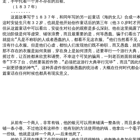
走，手中托着一个并不存在的后裾。

　　（１８３７年）

　　--------

　　这篇故事写于１８３７年，和同年写的另一起童话《海的女儿》合成一本
这时安徒生只有３２岁，也就是他开始创作童话后的第三年（他３０岁时才开
但从这篇童话中可以看出，安徒生对社会的观察是多么深刻。他在这里揭露了
统治阶级是何等虚荣、铺张浪费，而且最重要的是，何等愚蠢。骗子们看出了
就提出“凡是不称职的人或者愚蠢的人，都看不见这衣服。”他们当然看不见，
没有什么衣服。但是他们心虚，都怕人们发现他们既不称职，而又愚蠢，就异
那不存在的衣服是如何美丽，穿在身上是如何漂亮，还要举行一个游行大典，
摇过市，让百姓都来欣赏和诵赞。不幸这个可笑的骗局，一到老百姓面前就被揭
帝”下不了台，仍然要装腔作势，“必须把这游行大典举行完毕”，而且“因此他
一副更骄傲的神气”。这种弄虚作假但极愚蠢的统治者，大概在任何时代都会存
篇童话在任何时候也都具有现实意义。

　　从前有一个商人，非常有钱，他的银元可以用来铺满一整条街，而且多余
铺一条小巷。不过他没有这样作：他有别的方法使用他的钱，他拿出一个毫子
一些钱。他就是这样一个商人——后来他死了。

　　他的儿子现在继承了全部的钱财；他生活得很愉快；他每晚去参加化装跳