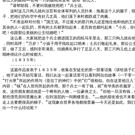
那么大的眼睛——还有一只的眼睛简直有“圆塔”那么大。

　　“请帮助我，不要叫我被绞死吧！”兵士说。

　　这时这几只狗儿就向法官和全体审判的人员扑来，拖着这个人的腿子，咬
子，把他们扔向空中有好几丈高，他们落下来时都跌成了肉酱。

　　“不准这样对付我！”国王说。不过最大的那只狗儿还是拖住他和他的王后
其余的人一起乱扔，所有的士兵都害怕起来，老百姓也都叫起来：“小兵，你做
吧！你跟那位美丽的公主结婚吧！”

　　这么着，大家就把这个兵士拥进国王的四轮马车里去。那三只狗儿就在他
，同时高呼：“万岁！”小孩子用手指吹起口哨来；士兵们敬起礼来。那位公主
宫，做了王后，感到非常满意。结婚典礼举行了足足八天。那三只狗儿也上桌
睛睁得比什么时候都大。

　　（１８３５年）

　　-------------

　　这篇作品发表于１８３５年，收集在安徒生的第一部童话集《讲给孩子们
。他于这年开始写童话。我们从这一起童话里可以看到阿拉伯故事《一千零一
“打火匣”所起的作用与《亚拉丁的神灯》中的“灯”很相似。但在这里他注入了
内容：“钱”在人世间所起的作用。那个兵士一有了钱，就“有华美的衣服穿，
友。这些朋友都说他是一个稀有的人物，一位豪侠之士。”但他一旦没有钱，他
那些漂亮房间里搬出来，住到顶层的一间阁楼里去。“……他的朋友谁也不来看
走上去要爬很高的梯子。”这现象在世界各地都很普遍——今天还是如此。我们
出一个什么结论呢？
