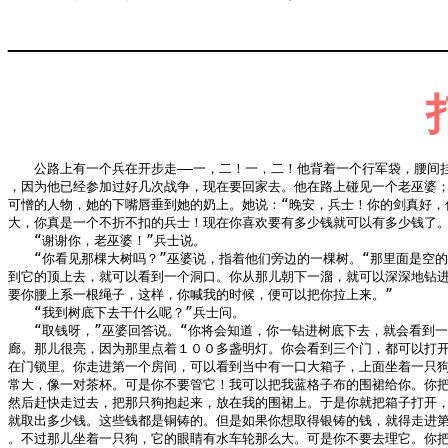
———————————
　　公路上有一个兵在开步走——一，二！一，二！他背着一个行军袋，腰间挂
，因为他已经参加过好几次战争，现在要回家去。他在路上碰见一个老巫婆；
可憎的人物，她的下嘴唇垂到她的奶上。她说：“晚安，兵士！你的剑真好，你
大，你真是一个不折不扣的兵士！现在你喜欢要有多少钱就可以有多少钱了。”
　　“谢谢你，老巫婆！”兵士说。

　　“你看见那棵大树吗？”巫婆说，指着他们旁边的一棵树。“那里面是空的
到它的顶上去，就可以看到一个洞口。你从那儿朝下一溜，就可以深深地钻进
要你腰上系一根绳子，这样，你喊我的时候，便可以把你拉上来。”

　　“我到树底下去干什么呢？”兵士问。

　　“取钱呀，”巫婆回答说。“你将会知道，你一钻进树底下去，就会看到一
廊。那儿很亮，因为那里点着１００多盏明灯。你会看到三个门，都可以打开
在门锁里。你走进第一个房间，可以看到当中有一口大箱子，上面坐着一只狗
常大，像一对茶杯。可是你不要管它！我可以把我蓝格子布的围裙给你。你把
然后赶快走过去，把那只狗抱起来，放在我的围裙上。于是你就把箱子打开，
就取出多少钱。这些钱都是铜铸的。但是如果你想取得银铸的钱，就得走进第
。不过那儿坐着一只狗，它的眼睛有水车轮那么大。可是你不要去理它。你把