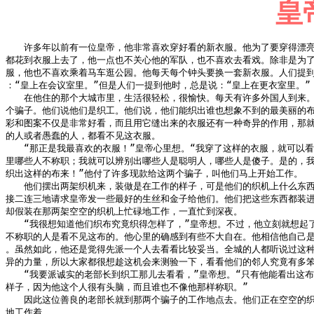
皇
　　许多年以前有一位皇帝，他非常喜欢穿好看的新衣服。他为了要穿得漂亮
都花到衣服上去了，他一点也不关心他的军队，也不喜欢去看戏。除非是为了
服，他也不喜欢乘着马车逛公园。他每天每个钟头要换一套新衣服。人们提到
：“皇上在会议室里。”但是人们一提到他时，总是说：“皇上在更衣室里。”

　　在他住的那个大城市里，生活很轻松，很愉快。每天有许多外国人到来。
个骗子。他们说他们是织工。他们说，他们能织出谁也想象不到的最美丽的布
彩和图案不仅是非常好看，而且用它缝出来的衣服还有一种奇异的作用，那就
的人或者愚蠢的人，都看不见这衣服。

　　“那正是我最喜欢的衣服！”皇帝心里想。“我穿了这样的衣服，就可以看
里哪些人不称职；我就可以辨别出哪些人是聪明人，哪些人是傻子。是的，我
织出这样的布来！”他付了许多现款给这两个骗子，叫他们马上开始工作。

　　他们摆出两架织机来，装做是在工作的样子，可是他们的织机上什么东西
接二连三地请求皇帝发一些最好的生丝和金子给他们。他们把这些东西都装进
却假装在那两架空空的织机上忙碌地工作，一直忙到深夜。

　　“我很想知道他们织布究竟织得怎样了，”皇帝想。不过，他立刻就想起了
不称职的人是看不见这布的。他心里的确感到有些不大自在。他相信他自己是
。虽然如此，他还是觉得先派一个人去看看比较妥当。全城的人都听说过这种
异的力量，所以大家都很想趁这机会来测验一下，看看他们的邻人究竟有多笨
　　“我要派诚实的老部长到织工那儿去看看，”皇帝想。“只有他能看出这布
样子，因为他这个人很有头脑，而且谁也不像他那样称职。”

　　因此这位善良的老部长就到那两个骗子的工作地点去。他们正在空空的织
地工作着。
