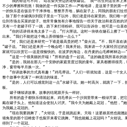
　　“我的命运可不同，”站在柴火旁边的老铁罐说。“我一出生到这世界上来
不少的摩擦和煎熬！我做的是一件实际工作——严格地讲，是这屋子里的第一件
一的快乐是在饭后干干净净地，整整齐齐地，躺在架子上，同我的朋友们扯些
。除了那个水罐偶尔到院子里去一下以外，我们老是待在家里的。我们唯一的
位到市场去买菜的篮子。他常常像煞有介事地报告一些关于政治和老百姓的消
天有一个老罐子吓了一跳，跌下来打得粉碎。我可以告诉你，他可是一位喜欢
　　“你的话讲得未免太多了一点，”打火匣说。这时一块铁在燧石上擦了一下
出来。“我们不能把这个晚上弄得愉快一点么？”

　　“对，我们还是来研究一下谁是最高贵的吧？”柴火说。“不，我不喜欢谈
”罐子说。“我们还是来开一个晚会吧！我来开始。我来讲一个大家经历过的故
家就可以欣赏它——这是很愉快的。在波罗的海边，在丹麦的山毛榉树林边——”
　　“这是一个很美丽的开端！”所有的盘子一起说。“这的确是我所喜欢的故事
　　“是的，我就在那儿一个安静的家庭里度过我的童年。家具都擦得很亮，地
净，窗帘每半月换一次。”

　　“你讲故事的方式真有趣！”鸡毛帚说。“人们一听就知道，这是一个女人
整个故事中充满了一种清洁的味道。”

　　“是的，人们可以感觉到这一点”水罐子说。她一时高兴，就跳了一下，把
板。

　　罐子继续讲故事。故事的结尾跟开头一样好。

　　所有的盘子都快乐得闹起来。鸡毛帚从一个沙洞里带来一根绿芹菜，把它
戴在罐子头上。他知道这会使别人讨厌。“我今天为她戴上花冠，”他想，“她
为我戴上花冠的。”

　　“现在我要跳舞了，”火钳说，于是就跳起来。天啦！这婆娘居然也能翘起
墙角里的那个旧椅套子也裂开来看它跳舞。“我也能戴上花冠吗？”火钳说。果
得到了一个花冠。
