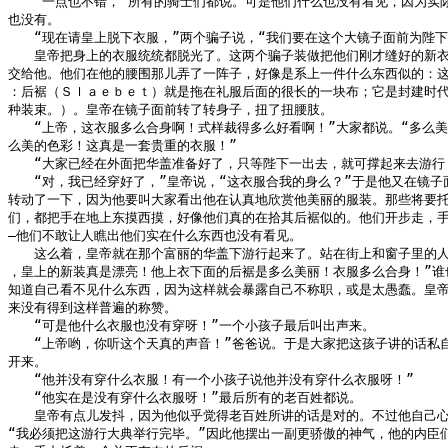
　　“一点也不错，”所有的骑士们都说。可是他们什么也没有看见，因为实际
也没有。

　　“现在请皇上脱下衣服，”两个骗子说，“我们要在这个大镜子面前为陛下
　　皇帝把身上的衣服统统都脱光了。这两个骗子装做把他们刚才缝好的新衣
交给他。他们在他的腰围那儿弄了一阵子，好像是系上一件什么东西似的：这
：后裾（Ｓｌａｅｂｅｔ）就是拖在礼服后面的很长的一块布；它是封建时代
种装束。）。皇帝在镜子面前转了转身子，扭了扭腰肢。

　　“上帝，这衣服多么合身啊！式样裁得多么好看啊！”大家都说。“多么美
么美的色彩！这真是一套贵重的衣服！”

　　“大家已经在外面把华盖准备好了，只等陛下一出去，就可撑起来去游行！
　　“对，我已经穿好了，”皇帝说，“这衣服合我的身么？”于是他又在镜子面
转动了一下，因为他要叫大家看出他在认真地欣赏他美丽的服装。那些将要托
们，都把手在地上东摸西摸，好像他们真的在拾其后裾似的。他们开步走，手中
—他们不敢让人瞧出他们实在什么东西也没有看见。

　　这么着，皇帝就在那个富丽的华盖下游行起来了。站在街上和窗子里的人都
，皇上的新装真是漂亮！他上衣下面的后裾是多么美丽！衣服多么合身！”谁也
知道自己看不见什么东西，因为这样就会暴露自己不称职，或是太愚蠢。皇帝
来没有得到这样普遍的称赞。

　　“可是他什么衣服也没有穿呀！”一个小孩子最后叫出声来。

　　“上帝哟，你听这个天真的声音！”爸爸说。于是大家把这孩子讲的话私自
开来。

　　“他并没有穿什么衣服！有一个小孩子说他并没有穿什么衣服呀！”

　　“他实在是没有穿什么衣服呀！”最后所有的老百姓都说。

　　皇帝有点儿发抖，因为他似乎觉得老百姓所讲的话是对的。不过他自己心
“我必须把这游行大典举行完毕。”因此他摆出一副更骄傲的神气，他的内臣们