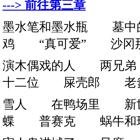
---> 前往第三章
墨水笔和墨水瓶 墓中
鸡 “真可爱” 沙冈
演木偶戏的人 两兄
十二位 屎壳郎 老爹
雪人 在鸭场里 新
蝶 普赛克 蜗牛和