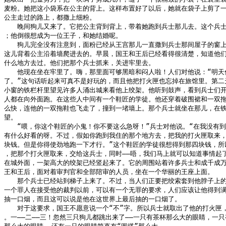
麦粉。她把这小袋系在公主的背上。这样布置好了以后，她就在袋子上剪了一
公主走过的路上，都撒上细粉。

　　晚间狗儿又来了。它把公主背到背上，带着她跑到兵士那儿去。这个兵士
；他倒很想成为一位王子，和她结婚呢。

　　狗儿完全没有注意到，面粉已经从王宫那儿一直撒到兵士那间屋子的窗上—
这儿背着公主沿着墙爬进去的。早晨，国王和王后已经看得很清楚，知道他们
什么地方去过。他们把那个兵士抓来，关进牢里去。

　　他现在坐在牢里了。嗨，那里面可够黑暗和闷人啦！人们对他说：“明天你
了。”这句话听起来可真不是好玩的，而且他把打火匣也忘掉在旅馆里。第二天
小窗的铁栏杆里望见许多人涌出城来看他上绞架。他听到鼓声，看到兵士们开
人都在向外面跑。在这些人中间有一个鞋匠的学徒。他还穿着破围裙和一双拖
么快，连他的一双拖鞋也飞走了，撞到一堵墙上。那个兵士就坐在那儿，在铁
望。

　　“喂，你这个鞋匠的小鬼！你不要这么急呀！”兵士对他说。“在我没有到
有什么好看的呀。不过，假如你跑到我住的那个地方去，把我的打火匣取来，
块钱。但是你得使劲地跑一下才行。”这个鞋匠的学徒很想得到那四块钱，所以
，把那个打火匣取来，交给这兵士，同时——唔，我们马上就可以知道事情起了
在城外面，一架高大的绞架已经竖起来了。它的周围站着许多兵士和成千成万
王和王后，面对着审判官和全部陪审的人员，坐在一个华丽的王座上面。

　　那个兵士已经站到梯子上来了。不过，当人们正要把绞索套到他脖子上的
一个罪人在接受他的裁判以前，可以有一个无罪的要求，人们应该让他得到满
抽一口烟，而且这可以说是他在这世界上最后抽的一口烟了。

　　对于这要求，国王不愿意说一个“不”字。所以兵士就取出了他的打火匣，
。一——二——三！忽然三只狗儿都跳出来了——一只有茶杯那么大的眼睛，一只