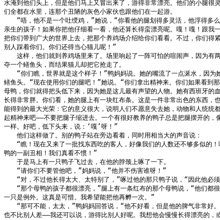
水淹到他们头上，但是他们马上又冒出来了，游得非常漂亮。他们的小腿很灵
们全都在水里，连那个丑陋的灰色小家伙也跟他们在一起游。

　　“唔，他不是一个吐绶鸡，”她说，“你看他的腿划得多灵活，他浮得多么
亲生的孩子！如果你把他仔细看一看，他还算长得蛮漂亮呢。嘎！嘎！跟我一
把你们带到广大的世界上去，把那个养鸡场介绍给你们看看。不过，你们得紧
别人踩着你们。你们还得当心猫儿呢！”

　　这样，他们就到养鸡场里来了。场里响起了一阵可怕的喧闹声，因为有两
夺一个鳝鱼头，而结果猫儿却把它抢走了。

　　“你们瞧，世界就是这个样子！”鸭妈妈说。她的嘴流了一点涎水，因为她
鳝鱼头。“现在使用你们的腿吧！”她说。“你们拿出精神来。你们如果看到那
母鸭，你们就得把头低下来，因为她是这儿最有声望的人物。她有西班牙的血统
长得非常胖。你们看，她的腿上有一块红布条。这是一件非常出色的东西，也
能得到的最大光荣：它的意义很大，说明人们不愿意失去她，动物和人统统都
起精神来吧——不要把腿子缩进去。一个有很好教养的鸭子总是把腿摆开的，像
一样。好吧，低下头来，说：‘嘎’呀！”

　　他们这样做了。别的鸭子站在旁边看着，同时用相当大的声音说：

　　“瞧！现在又来了一批找东西吃的客人，好像我们的人数还不够多似的！呸
鸭的一副丑相！我们真看不惯！”

　　于是马上有一只鸭子飞过去，在他的脖颈上啄了一下。

　　“请你们不要管他吧，”妈妈说，“他并不伤害谁呀！”

　　“对，不过他长得太大、太特别了，”啄过他的那只鸭子说，“因此他必须挨
　　“那个母鸭的孩子都很漂亮，”腿上有一条红布的那个母鸭说，“他们都很
一只是例外。这真是可惜。我希望能把他再孵一次。”

　　“那可不能，太太，”鸭妈妈回答说，“他不好看，但是他的脾气非常好。
也不比别人差——我还可以说，游得比别人好呢。我想他会慢慢长得漂亮的，或