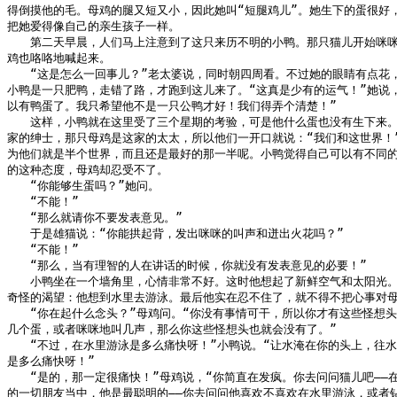
得倒摸他的毛。母鸡的腿又短又小，因此她叫“短腿鸡儿”。她生下的蛋很好，
把她爱得像自己的亲生孩子一样。

　　第二天早晨，人们马上注意到了这只来历不明的小鸭。那只猫儿开始咪咪
鸡也咯咯地喊起来。

　　“这是怎么一回事儿？”老太婆说，同时朝四周看。不过她的眼睛有点花，
小鸭是一只肥鸭，走错了路，才跑到这儿来了。“这真是少有的运气！”她说，
以有鸭蛋了。我只希望他不是一只公鸭才好！我们得弄个清楚！”

　　这样，小鸭就在这里受了三个星期的考验，可是他什么蛋也没有生下来。
家的绅士，那只母鸡是这家的太太，所以他们一开口就说：“我们和这世界！”
为他们就是半个世界，而且还是最好的那一半呢。小鸭觉得自己可以有不同的
的这种态度，母鸡却忍受不了。

　　“你能够生蛋吗？”她问。

　　“不能！”

　　“那么就请你不要发表意见。”

　　于是雄猫说：“你能拱起背，发出咪咪的叫声和迸出火花吗？”

　　“不能！”

　　“那么，当有理智的人在讲话的时候，你就没有发表意见的必要！”

　　小鸭坐在一个墙角里，心情非常不好。这时他想起了新鲜空气和太阳光。
奇怪的渴望：他想到水里去游泳。最后他实在忍不住了，就不得不把心事对母
　　“你在起什么念头？”母鸡问。“你没有事情可干，所以你才有这些怪想头
几个蛋，或者咪咪地叫几声，那么你这些怪想头也就会没有了。”

　　“不过，在水里游泳是多么痛快呀！”小鸭说。“让水淹在你的头上，往水
是多么痛快呀！”

　　“是的，那一定很痛快！”母鸡说，“你简直在发疯。你去问问猫儿吧——在
的一切朋友当中，他是最聪明的——你去问问他喜欢不喜欢在水里游泳，或者钻