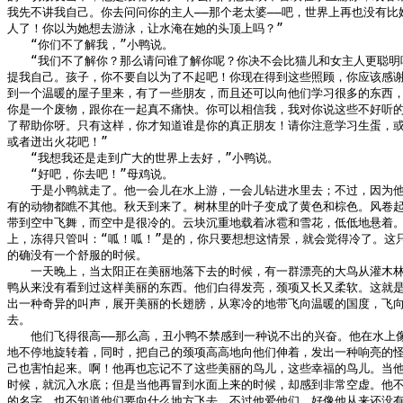
我先不讲我自己。你去问问你的主人——那个老太婆——吧，世界上再也没有比她
人了！你以为她想去游泳，让水淹在她的头顶上吗？”

　　“你们不了解我，”小鸭说。

　　“我们不了解你？那么请问谁了解你呢？你决不会比猫儿和女主人更聪明吧
提我自己。孩子，你不要自以为了不起吧！你现在得到这些照顾，你应该感谢
到一个温暖的屋子里来，有了一些朋友，而且还可以向他们学习很多的东西，
你是一个废物，跟你在一起真不痛快。你可以相信我，我对你说这些不好听的
了帮助你呀。只有这样，你才知道谁是你的真正朋友！请你注意学习生蛋，或
或者迸出火花吧！”

　　“我想我还是走到广大的世界上去好，”小鸭说。

　　“好吧，你去吧！”母鸡说。

　　于是小鸭就走了。他一会儿在水上游，一会儿钻进水里去；不过，因为他
有的动物都瞧不其他。秋天到来了。树林里的叶子变成了黄色和棕色。风卷起
带到空中飞舞，而空中是很冷的。云块沉重地载着冰雹和雪花，低低地悬着。
上，冻得只管叫：“呱！呱！”是的，你只要想想这情景，就会觉得冷了。这只
的确没有一个舒服的时候。

　　一天晚上，当太阳正在美丽地落下去的时候，有一群漂亮的大鸟从灌木林
鸭从来没有看到过这样美丽的东西。他们白得发亮，颈项又长又柔软。这就是
出一种奇异的叫声，展开美丽的长翅膀，从寒冷的地带飞向温暖的国度，飞向
去。

　　他们飞得很高——那么高，丑小鸭不禁感到一种说不出的兴奋。他在水上像
地不停地旋转着，同时，把自己的颈项高高地向他们伸着，发出一种响亮的怪
己也害怕起来。啊！他再也忘记不了这些美丽的鸟儿，这些幸福的鸟儿。当他
时候，就沉入水底；但是当他再冒到水面上来的时候，却感到非常空虚。他不
的名字，也不知道他们要向什么地方飞去。不过他爱他们，好像他从来还没有