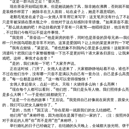
　　“这是一群乌合之众！”柴火想。

　　现在茶壶开始唱起歌来。但是她说她伤了风，除非她在沸腾，否则就不能
是装模作样罢了：她除非在主人面前，站在桌子上，她是不愿意唱的。

　　老鹅毛笔坐在桌子边——女佣人常常用它来写字：这支笔并没有什么了不起
只是常被深插在墨水瓶之中，但他对于这点却感到非常骄傲。“如果茶壶不愿意
，“那么就去她的吧！外边挂着的笼子里有一只夜莺——他唱得蛮好，他没有受
，不过我们今晚可以不提这件事情。”

　　“我觉得，”茶壶说——“他是厨房的歌手，同时也是茶壶的异母兄弟——我们
样一只外国鸟唱歌是非常不对的。这算是爱国吗？让上街的菜篮来评判一下吧？
　　“我有点烦恼，”菜篮说。“谁也想象不到我内心里是多么烦恼！这能算得
消遣吗？把我们这个家整顿整顿一下岂不是更好吗？请大家各归原位，让我来
戏吧。这样，事情才会改变！”

　　“是的，我们来闹一下吧！”大家齐声说。

　　正在这时候，门开了。女佣人走进来了，大家都静静地站着不动，谁也不
不过在他们当中，没有哪一只壶不是满以为自己有一套办法，自己是多么高贵。
意，”每一位都是这样想，“这一晚可以变得很愉快！”

　　女佣人拿起柴火，点起一把火。天啦！火烧得多么响！多么亮啊！

　　“现在每个人都可以看到，”他们想，“我们是头等人物。我们照得多么亮
是多么大啊！”——于是他们就都烧完了。

　　“这是一个出色的故事！”王后说。“我觉得自己好像就在厨房里，跟柴火
的，我们可以把女儿嫁给你了。”

　　“是的，当然！”国王说，“你在星期一就跟我们的女儿结婚吧。”

　　他们用“你”来称呼他，因为他现在是属于他们一家的了。（注：按照外国
对于亲近的人用“你”而不是用“您”来称呼。）

　　举行婚礼的日子已经确定了。在结婚的头天晚上，全城都大放光明。饼干