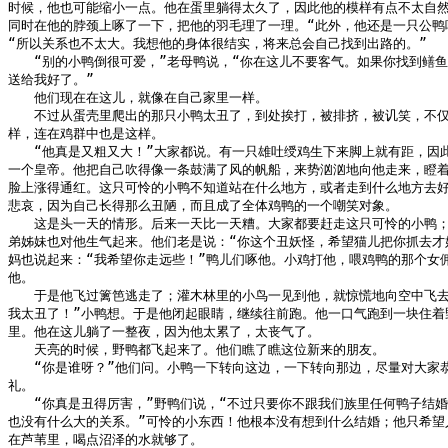
时候，他也可能缩小一点。他在蛋里躺得太久了，因此他的模样有点不太自然。
同时在他的脖颈上啄了一下，把他的羽毛理了一理。“此外，他还是一只公鸭呢
“所以关系也不太大。我想他的身体很结实，将来总会自己找到出路的。”

　　“别的小鸭倒很可爱，”老母鸭说，“你在这儿不要客气。如果你找到鳝鱼
送给我好了。”

　　他们现在在这儿，就像在自己家里一样。

　　不过从蛋壳里爬出的那只小鸭太丑了，到处挨打，被排挤，被讥笑，不仅
样，连在鸡群中也是这样。

　　“他真是又粗又大！”大家都说。有一只雄吐绶鸡生下来脚上就有距，因此
一个皇帝。他把自己吹得像一条鼓满了风的帆船，来势汹汹地向他走来，瞪着
脸上涨得通红。这只可怜的小鸭不知道站在什么地方，或者走到什么地方去好
悲哀，因为自己长得那么丑陋，而且成了全体鸡鸭的一个嘲笑对象。

　　这是头一天的情形。后来一天比一天糟。大家都要赶走这只可怜的小鸭；
弟姊妹也对他生气起来。他们老是说：“你这个丑妖怪，希望猫儿把你抓去才好
妈也说起来：“我希望你走远些！”鸭儿们啄他。小鸡打他，喂鸡鸭的那个女佣
他。

　　于是他飞过篱笆逃走了；灌木林里的小鸟一见到他，就惊慌地向空中飞去。
我太丑了！”小鸭想。于是他闭起眼睛，继续往前跑。他一口气跑到一块住着野
里。他在这儿躺了一整夜，因为他太累了，太丧气了。

　　天亮的时候，野鸭都飞起来了。他们瞧了瞧这位新来的朋友。

　　“你是谁呀？”他们问。小鸭一下转向这边，一下转向那边，尽量对大家恭
礼。

　　“你真是丑得厉害，”野鸭们说，“不过只要你不跟我们族里任何鸭子结婚
也没有什么大的关系。”可怜的小东西！他根本没有想到什么结婚；他只希望人
在芦苇里，喝点沼泽的水就够了。
