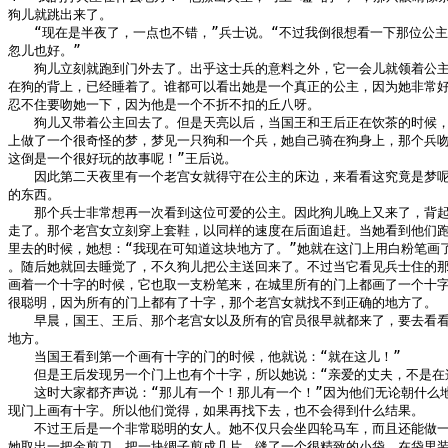
狗儿就跳出来了。

　　“现在是半夜了，一点也不错，”兵士说。“不过我倒很想看一下那位公主
忽儿也好。”

　　狗儿立刻就跑到门外去了。出乎这士兵的意料之外，它一会儿就领着公主
在狗的背上，已经睡着了。谁都可以看出她是一个真正的公主，因为她非常好
忍不住要吻她一下，因为他是一个不折不扣的丘八呀。

　　狗儿又带着公主回去了。但是天亮以后，当国王和王后正在饮茶的时候，
上做了一个很奇怪的梦，梦见一只狗和一个兵，她自己骑在狗身上，那个兵吻了
这倒是一个很好玩的故事呢！”王后说。

　　因此第二天夜里有一个老宫女就得守在公主的床边，来看看这究竟是梦呢
的东西。

　　那个兵士非常想再一次看到这位可爱的公主。因此狗儿晚上又来了，背起
走了。那个老宫女立刻穿上套鞋，以同样的速度在后面追赶。当她看到他们跑
里去的时候，她想：“我现在可知道这块地方了。”她就在这门上用白粉笔画了
。随后她就回去睡觉了，不久狗儿把公主送回来了。不过当它看见兵士住的那
画着一个十字的时候，它也取一支粉笔来，在城里所有的门上都画了一个十字
很聪明，因为所有的门上都有了十字，那个老宫女就找不到正确的地方了。

　　早晨，国王、王后、那个老宫女以及所有的官员很早就都来了，要去看看
地方。

　　当国王看到第一个画有十字的门的时候，他就说：“就在这儿！”

　　但是王后发现另一个门上也有个十字，所以她说：“亲爱的丈夫，不是在这
　　这时大家都齐声说：“那儿有一个！那儿有一个！”因为他们无论朝什么地
现门上画有十字。所以他们觉得，如果再找下去，也不会得到什么结果。

　　不过王后是一个非常聪明的女人。她不仅只会坐四轮马车，而且还能做一
她取出一把金剪刀，把一块绸子剪成几片，缝了一个很精致的小袋，在袋里装