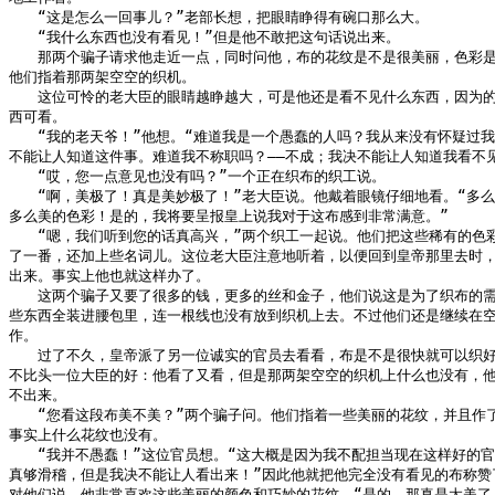
　　“这是怎么一回事儿？”老部长想，把眼睛睁得有碗口那么大。

　　“我什么东西也没有看见！”但是他不敢把这句话说出来。

　　那两个骗子请求他走近一点，同时问他，布的花纹是不是很美丽，色彩是
他们指着那两架空空的织机。

　　这位可怜的老大臣的眼睛越睁越大，可是他还是看不见什么东西，因为的
西可看。

　　“我的老天爷！”他想。“难道我是一个愚蠢的人吗？我从来没有怀疑过我
不能让人知道这件事。难道我不称职吗？——不成；我决不能让人知道我看不见
　　“哎，您一点意见也没有吗？”一个正在织布的织工说。

　　“啊，美极了！真是美妙极了！”老大臣说。他戴着眼镜仔细地看。“多么
多么美的色彩！是的，我将要呈报皇上说我对于这布感到非常满意。”

　　“嗯，我们听到您的话真高兴，”两个织工一起说。他们把这些稀有的色彩
了一番，还加上些名词儿。这位老大臣注意地听着，以便回到皇帝那里去时，
出来。事实上他也就这样办了。

　　这两个骗子又要了很多的钱，更多的丝和金子，他们说这是为了织布的需
些东西全装进腰包里，连一根线也没有放到织机上去。不过他们还是继续在空
作。

　　过了不久，皇帝派了另一位诚实的官员去看看，布是不是很快就可以织好
不比头一位大臣的好：他看了又看，但是那两架空空的织机上什么也没有，他
不出来。

　　“您看这段布美不美？”两个骗子问。他们指着一些美丽的花纹，并且作了
事实上什么花纹也没有。

　　“我并不愚蠢！”这位官员想。“这大概是因为我不配担当现在这样好的官
真够滑稽，但是我决不能让人看出来！”因此他就把他完全没有看见的布称赞了
对他们说，他非常喜欢这些美丽的颜色和巧妙的花纹。“是的，那真是太美了，