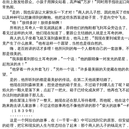
在街上散发给群众。小孩子用脚尖站着，高声喊“万岁！”同时用手指吹起口哨
常热闹。

　　“是的，我也应该让大家快乐一下才对！”商人的儿子想。因此他买了些焰
以及种种可以想象得到的鞭炮。他把这些东西装进箱子里，于是向空中飞去。
　　“啪！”放得多好！放得多响啊！

　　所有的土耳奇人一听见就跳起来，弄得他们的拖鞋都飞到耳朵旁边去了。
看见过这样的火球。他们现在知道了，要跟公主结婚的人就是土耳奇的神。

　　商人的儿子坐着飞箱又落到森林里去，他马上想，“我现在要到城里去一趟
竟产生了什么效果。”他有这样一个愿望，当然也是很自然的。

　　嗨，老百姓讲的话才多哩！他所问到的每一个人都有自己的一套故事。不
那是很美的。

　　“我亲眼看到那位土耳奇的神，”一个说：“他的眼睛像一对发光的星星，
起泡沫的水！”

　　“他穿着一件火外套飞行，”另外一个说：“许多最美丽的天使藏在他的衣
望。”

　　是的，他所听到的都是最美妙的传说。在第二天他就要结婚了。

　　他现在回到森林里来，想坐进他的箱子里去。不过箱子到哪儿去了呢？箱
焰火的一颗火星落下来，点起了一把火。箱子已经化成灰烬了。他再也飞不起
办法到他的新娘子那儿去。

　　她在屋顶上等待了一整天。她现在还在那儿等待着哩。而他呢，他在这个
跑来跑去讲儿童故事；不过这些故事再也不像他所讲的那个“柴火的故事”一样
　　（１８３９年）

　　----------

　　这是一个阿拉伯的故事，在《一千零一夜》中可以找到它的原形。但安徒
的处理，把它和现实的人生与世态结合了起来：那个商人的儿子的钱花光了，“