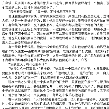
几座塔。只有国王本人才能在那儿自由进出，因为从前曾经有过一个预言，说
个普通的士兵，这可叫国王忍受不了。”

　　“我倒想看看她呢，”兵士想。不过他得不到许可。

　　他现在生活得很愉快，常常到戏院去看戏，到国王的花园里去逛逛，送许
人们。这是一种良好的行为，因为他自己早已体会到，没有钱是多么可怕的事
了，有华美的衣服穿，交了很多朋友。这些朋友都说他是一个稀有的人物，一
这类话使这个兵士听起来非常舒服。不过他每天只是把钱花出去，却赚不进一
后他只剩下两个铜板了。因此他就不得不从那些漂亮房间里搬出来，住到顶层
去。他也只好自己擦自己的皮鞋，自己用缝针补自己的皮鞋了。他的朋友谁也
因为走上去要爬很高的梯子。

　　有一天晚上天很黑。他连一根蜡烛也买不起。这时他忽然记起，自己还有
在那个打火匣里——巫婆帮助他到那空树底下取出来的那个打火匣。他把那个打
头取出来。当他在火石上擦了一下，火星一冒出来的时候，房门忽然自动地开
下所看到的那条眼睛有茶杯大的狗儿就在他面前出现了。它说：

　　“我的主人，有什么吩咐？”

　　“这是怎么一回事儿？”兵土说。“这真是一个滑稽的打火匣。如果我能这
要的东西才好呢！替我弄几个钱来吧！”他对狗儿说。于是“嘘”的一声，狗儿
一会儿，又是“嘘”的一声，狗儿嘴里衔着一大口袋的钱回来了。

　　现在士兵才知道这是一个多么美妙的打火匣。只要他把它擦一下，那只狗
在盛有铜钱的箱子上。要是他擦它两下，那只有银子的狗儿就来了。要是他擦
金子的狗儿就出现了。现在这个兵士又搬到那几间华美的房间里去住，又穿起
了。他所有的朋友马上又认得他了，并且还非常关心他起来。

　　有一次他心中想：“人们不能去看那位公主，也可算是一桩怪事。大家都说
过，假如她老是独住在那有许多塔楼的铜宫里，那有什么意思呢？难道我就看
？——我的打火匣在什么地方？”他擦出火星，马上“嘘”的一声，那只眼睛像茶