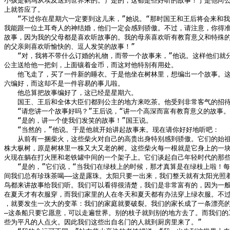
小孩是鹳鸟从埃及送到世界来的。）是的，这都是些好听的故事！于是他向公
上就答应了。

　　“不过你在星期六一定要到这儿来，”她说。“那时国王和王后将会来和我
我能跟一位土耳奇人的神结婚，他们一定会感到骄傲。不过，请注意，你得准
故事，因为我的父母都是喜欢听故事的。我的母亲喜欢听有教育意义和特殊的
的父亲则喜欢听愉快的、逗人发笑的故事！”

　　“对，我将不带什么订婚的礼物，而带一个故事来，”他说。这样他们就分
公主送给他一把剑，上面镶着金币，而这对他特别有用处。

　　他飞走了，买了一件新的睡衣。于是他坐在树林里，想编出一个故事。这
六编好，而这却不是一件容易的事儿啦。

　　他总算把故事编好了，这已经是星期六。

　　国王、王后和全体大臣们都到公主的地方来吃茶。他受到非常客气的招待
　　“请您讲一个故事好吗？”王后说，“讲一个高深而富有教育意义的故事。”
　　“是的，讲一个使我们发笑的故事！”国王说。

　　“当然的，”他说。于是他就开始讲起故事来。现在请你好好地听吧：

　　从前有一捆柴火，这些柴火对自己的高贵出身特别感到骄傲。它们的始祖
株大枞树，原是树林里一株又大又老的树。这些柴火每一根就是它身上的一块
火现在躺在打火匣和老铁罐中间的一个架子上。它们谈起自己年轻时代的那些
　　“是的，”它们说，“当我们在绿枝上的时候，那才真算是在绿枝上啦！每
间我们总有珍珠茶喝——这是露珠。太阳只要一出来，我们整天就有太阳光照着
鸟都来讲故事给我们听。我们可以看得很清楚，我们是非常富有的，因为一般
在夏天才有衣服穿，而我们家里的人在冬天和夏天都有办法穿上绿衣服。不过
，就要发生一次大的变革：我们的家庭就要破裂。我们的家长成了一条漂亮的船
—这条船只要它愿意，可以走遍世界。别的枝子就到别的地方去了。而我们的工
些为平凡的人点火。因此我们这些出自名门的人就到厨房里来了。”
