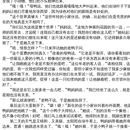
变成了小动物。他们把小头都伸出来。

　　“嘎！嘎！”母鸭说。他们也就跟着嘎嘎地大声叫起来。他们在绿叶子下面
妈妈让他们尽量地东张西望，因为绿色对他们的眼睛是有好处的。

　　“这个世界真够大！”这些年轻的小家伙说。的确，比起他们在蛋壳里的时
在的天地真是大不相同了。

　　“你们以为这就是整个世界！”妈妈说。“这地方伸展到花园的另一边，一
师的田里去，才远呢！连我自己都没有去过！我想你们都在这儿吧？”她站起来
我还没有把你们都生出来呢！这只顶大的蛋还躺着没有动静。它还得躺多久呢
烦了。”于是她又坐下来。

　　“唔，情形怎样？”一只来拜访她的老鸭子问。

　　“这个蛋费的时间真久！”坐着的母鸭说。“它老是不裂开。请你看看别的
是一些最逗人爱的小鸭儿！都像他们的爸爸——这个坏东西从来没有来看过我一
　　“让我瞧瞧这个老是不裂开的蛋吧，”这位年老的客人说，“请相信我，这
鸡的蛋。有一次我也同样受过骗，你知道，那些小家伙不知道给了我多少麻烦
他们都不敢下水。我简直没有办法叫他们在水里试一试。我说好说歹，一点用也
让我来瞧瞧这只蛋吧。哎呀！这是一只吐绶鸡的蛋！让他躺着吧，你尽管叫别
好了。”

　　“我还是在它上面多坐一会儿吧，”鸭妈妈说，“我已经坐了这么久，就是
星期也没有关系。”

　　“那么就请便吧，”老鸭子说。于是她就告辞了。

　　最后这只大蛋裂开了。“噼！噼！”新生的这个小家伙叫着向外面爬。他是
鸭妈妈把他瞧了一眼。“这个小鸭子大得怕人，”她说，“别的没有一个像他；
也不像小吐绶鸡！好吧，我们马上就来试试看吧。他得到水里去，我踢也要把他
　　第二天的天气是又晴和，又美丽。太阳照在绿牛蒡上。鸭妈妈带着她所有
边来。普通！她跳进水里去了。“呱！呱！”她叫着，于是小鸭子就一个接着一