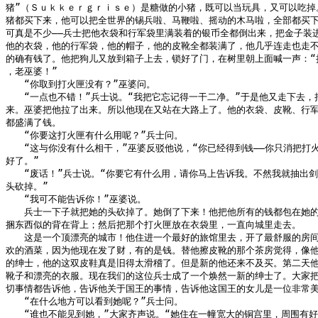
猪”（Ｓｕｋｋｅｒｇｒｉｓｅ）是糖做的小猪，既可以当玩具，又可以吃掉。
猪都买下来，他可以把全世界的锡兵啦、马鞭啦、摇动的木马啦，全部都买下
可真是不少——兵士把他衣袋和行军袋里满装着的银币全都倒出来，把金子装进
他的衣袋，他的行军袋，他的帽子，他的皮靴全都装满了，他几乎连走也走不
的确有钱了。他把狗儿又放到箱子上去，锁好了门，在树里朝上面喊一声：“把
，老巫婆！”

　　“你取到打火匣没有？”巫婆问。

　　“一点也不错！”兵士说。“我把它忘记得一干二净。”于是他又走下去，把
来。巫婆把他拉了出来。所以他现在又站在大路上了。他的衣袋、皮靴、行军
都盛满了钱。

　　“你要这打火匣有什么用呢？”兵士问。

　　“这与你没有什么相干，”巫婆反驳他说，“你已经得到钱——你只消把打火
好了。”

　　“废话！”兵士说。“你要它有什么用，请你马上告诉我。不然我就抽出剑
头砍掉。”

　　“我可不能告诉你！”巫婆说。

　　兵士一下子就把她的头砍掉了。她倒了下来！他把他所有的钱都包在她的
捆东西似的背在背上；然后把那个打火匣放在衣袋里，一直向城里走去。

　　这是一个顶漂亮的城市！他住进一个最好的旅馆里去，开了最舒服的房间
欢的酒菜，因为他现在发了财，有的是钱。替他擦皮靴的那个茶房觉得，像他
的绅士，他的这双皮鞋真是旧得太滑稽了。但是新的他还来不及买。第二天他
靴子和漂亮的衣服。现在我们的这位兵士成了一个焕然一新的绅士了。大家把
切事情都告诉他，告诉他关于国王的事情，告诉他这国王的女儿是一位非常美
　　“在什么地方可以看到她呢？”兵士问。

　　“谁也不能见到她，”大家齐声说。“她住在一幢宽大的铜宫里，周围有好