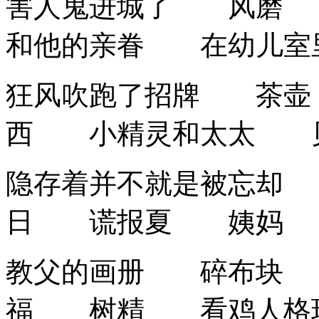
害人鬼进城了 风磨
和他的亲眷 在幼儿
狂风吹跑了招牌 茶
西 小精灵和太太 贝
隐存着并不就是被忘却
日 谎报夏 姨妈 
教父的画册 碎布块
福 树精 看鸡人格