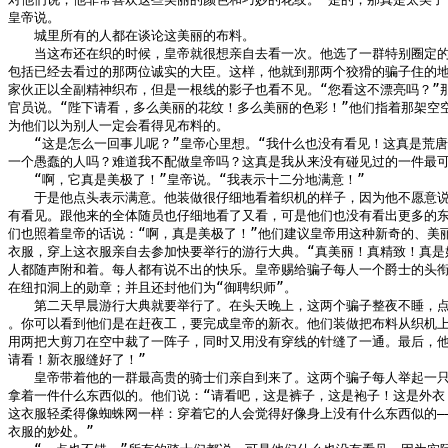
皇帝说。

　　城里所有的人都在谈论这美丽的布料。

　　当这布还在织的时候，皇帝就很想亲自去看一次。他选了一群特别圈定的随
包括已经去看过的那两位诚实的大臣。这样，他就到那两个狡猾的骗子住的地
家伙正以全副精神织布，但是一根线的影子也看不见。“您看这不漂亮吗？”那
官员说。“陛下请看，多么美丽的花纹！多么美丽的色彩！”他们指着那架空空
为他们以为别人一定会看得见布料的。

　　“这是怎么一回事儿呢？”皇帝心里想。“我什么也没有看见！这真是荒唐
一个愚蠢的人吗？难道我不配做皇帝吗？这真是我从来没有碰见过的一件最可怕
　　“啊，它真是美极了！”皇帝说。“我表示十二分地满意！”

　　于是他点头表示满意。他装做很仔细地看着织机的样子，因为他不愿意说
有看见。跟他来的全体随员也仔细地看了又看，可是他们也没有看出更多的东
们也照着皇帝的话说：“啊，真是美极了！”他们建议皇帝用这种新奇的、美丽
衣服，穿上这衣服亲自去参加快要举行的游行大典。“真美丽！真精致！真是好
人都随声附和着。每人都有说不出的快乐。皇帝赐给骗子每人一个爵士的头衔
在纽扣洞上的勋章；并且还封他们为“御聘织师”。

　　第二天早晨游行大典就要举行了。在头天晚上，这两个骗子整夜不睡，点
。你可以看到他们是在赶夜工，要完成皇帝的新衣。他们装做把布料从织机上
用两把大剪刀在空中裁了一阵子，同时又用没有穿线的针缝了一通。最后，他们
请看！新衣服缝好了！”

　　皇帝带着他的一群最高贵的骑士们亲自到来了。这两个骗子每人举起一只
拿着一件什么东西似的。他们说：“请看吧，这是裤子，这是袍子！这是外衣！
这衣服轻柔得像蜘蛛网一样：穿着它的人会觉得好像身上没有什么东西似的——
衣服的妙处。”
