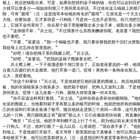
裙上，然后把钱取出来。可是，如果你想得到金子铸的钱，你也可以达到目的
少就可以拿多少——假如你到第三个房间里去的话。不过坐在这儿钱箱上的那只
睛，可有‘圆塔’（注：这是指哥本哈根的有名的“圆塔”；它原先是一个天文台
大啦。你要知道，它才算得是一只狗啦！可是你一点也不必害怕。你只消把它
上，它就不会伤害你了。你从那个箱子里能够取出多少金子来，就取出多少来吧
　　“这倒很不坏，”兵士说。“不过我拿什么东西来酬谢你呢。老巫婆？我想
也不要吧。”

　　“不要，”巫婆说，“我一个铜板也不要。我只要你替我把那个旧打火匣取
我祖母上次忘掉在那里面的。”

　　“好吧！请你把绳子系到我腰上吧。”兵士说。

　　“好吧，”巫婆说。“把我的蓝格子围裙拿去吧。”

　　兵士爬上树，一下子就溜进那个洞口里去了。正如老巫婆说的一样，他现
点着几百盏灯的大走廊里。他打开第一道门。哎呀！果然有一条狗坐在那儿。
么大，直瞪着他。

　　“你这个好家伙！”兵士说。于是他就把它抱到巫婆的围裙上。然后他就取
板，他的衣袋能装多少就装多少。他把箱子锁好，把狗儿又放到上面，于是他
房间里去。哎呀！这儿坐着一只狗，眼睛大得简直像一对水车轮。

　　“你不应该这样死盯着我，”兵士说。“这样你就会弄坏你的眼睛啦。”他把
女巫的围裙上。当他看到箱子里有那么多的银币的时候，他就把他所有的铜板
己的衣袋和行军袋全装满了银币。随后他就走进第三个房间——乖乖，这可真有
儿的一只狗，两只眼睛真正有“圆塔”那么大！它们在脑袋里转动着，简直像轮
　　“晚安！”兵士说。他把手举到帽子边上行了个礼，因为他以前从来没有看
一只狗儿。不过，他对它瞧了一会儿以后，心里就想，“现在差不多了。”他把
到地上。于是他就打开箱子。老天爷呀！那里面的金子真够多！他可以用这金
本哈根买下来，他可以把卖糕饼女人（注：这是指旧时丹麦卖零食和玩具的一种