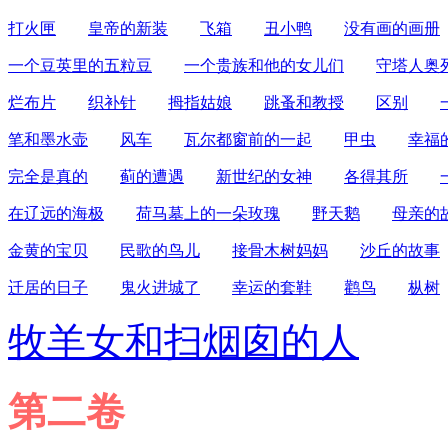
打火匣
皇帝的新装
飞箱
丑小鸭
没有画的画册
一个豆英里的五粒豆
一个贵族和他的女儿们
守塔人奥
烂布片
织补针
拇指姑娘
跳蚤和教授
区别
笔和墨水壶
风车
瓦尔都窗前的一起
甲虫
幸福
完全是真的
蓟的遭遇
新世纪的女神
各得其所
在辽远的海极
荷马墓上的一朵玫瑰
野天鹅
母亲的
金黄的宝贝
民歌的鸟儿
接骨木树妈妈
沙丘的故事
迁居的日子
鬼火进城了
幸运的套鞋
鹳鸟
枞树
牧羊女和扫烟囱的人
第二卷