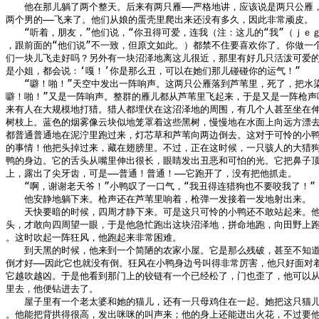
　　他在那儿躺了两个整天。后来有两只雁——严格地讲，应该说是两只公雁，
两个男的——飞来了。他们从娘的蛋壳里爬出来还没有多久，因此非常顽皮。

　　“听着，朋友，”他们说，“你丑得可爱，连我（注：这儿的“我”（ｊｅｇ
，跟前面的“他们说”不一致，但原文如此。）都禁不住要喜欢你了。你做一个
们一块儿飞走好吗？另外有一块沼泽地离这儿很近，那里有好几只活泼可爱的
是小姐，都会说：‘嘎！’你是那么丑，可以在她们那儿碰碰你的运气！”

　　“噼！啪！”天空中发出一阵响声。这两只公雁落到芦苇里，死了，把水染
噼！啪！”又是一阵响声。整群的雁儿都从芦苇里飞起来，于是又是一阵枪声响
来有人在大规模地打猎。猎人都埋伏在这沼泽地的周围，有几个人甚至坐在伸
树枝上。蓝色的烟雾像云块似地笼罩着这些黑树，慢慢地在水面上向远方漂去
都普通普通地在泥泞里跑过来，灯芯草和芦苇向两边倒去。这对于可怜的小鸭
的事情！他把头掉过来，藏在翅膀里。不过，正在这时候，一只骇人的大猎狗
鸭的身边。它的舌头从嘴里伸出很长，眼睛发出丑恶和可怕的光。它把鼻子顶
上，露出了尖牙齿，可是——普通！普通！——它跑开了，没有把他抓走。

　　“啊，谢谢老天爷！”小鸭叹了一口气，“我丑得连猎狗也不要咬我了！”

　　他安静地躺下来。枪声还在芦苇里响着，枪弹一发接着一发地射出来。

　　天快要暗的时候，四周才静下来。可是这只可怜的小鸭还不敢站起来。他
头，才敢向四周望一眼，于是他急忙跑出这块沼泽地，拼命地跑，向田野上跑
。这时吹起一阵狂风，他跑起来非常困难。

　　到天黑的时候，他来到一个简陋的农家小屋。它是那么残破，甚至不知道
倒才好——因此它也就没有倒。狂风在小鸭身边号叫得非常厉害，他只好面对着
它越吹越凶。于是他看到那门上的铰链有一个已经松了，门也歪了，他可以从
里去，他便钻进去了。

　　屋子里有一个老太婆和她的猫儿，还有一只母鸡住在一起。她把这只猫儿叫
。他能把背拱得很高，发出咪咪的叫声来；他的身上还能迸出火花，不过要他