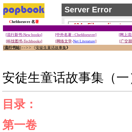
C
hefdoeuvre 名
著
[流行新书-New books]
[中外名著 - Chefdoeuvre]
[网上流
[科技图书-Techbooks]
[网络文学
-
Net Literature
]
[广交朋友
[
流行书站
] - - > > 《
安徒生童话故事集
》
安徒生童话故事集（一
目录：
第一卷