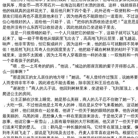
做风筝，用金币——而不用石片——在海边玩着打水漂的游戏。这样，钱就很容易
他的钱就真的这样花光了。最后他只剩下四个毫子，此外还有一双便鞋和一件
朋友们现在再也不愿意跟他来往了，因为他再也不能跟他们一道逛街。不过这
位心地很好的人，送给他一只箱子，说：“把你的东西收拾进去吧！”这意思是
是他并没有什么东西可以收拾进去，因此他就自己坐进箱子里去。

　　这是一只很滑稽的箱子。一个人只须把它的锁按一下，这箱子就可以飞起
起来了。嘘——箱子带着他从烟囱里飞出去了，高高地飞到云层里，越飞越远。
响声，他非常害怕，怕它裂成碎片，因为这样一来，他的筋斗可就翻得不简单
佑！他居然飞到土耳奇人住的国度里去了。他把箱子藏在树林里的枯叶子下面
城里来。这倒不太困难，因为土耳奇人穿着跟他一样的衣服：一双拖鞋和一件
一个牵着孩子的奶妈。

　　“喂，您——土耳奇的奶妈，”他说，“城边的那座宫殿的窗子开得那么高，
么一回事啊？”

　　“那是国王的女儿居住的地方呀！”她说。“有人曾经作过预言，说她将要
人而变得非常不幸，因此谁也不能去看她，除非国王和王后也在场。”

　　“谢谢您！”商人的儿子说。他回到树林里来，坐进箱子，飞到屋顶上，偷
爬进公主的房间。

　　公主正躺在沙发上睡觉。她是那么美丽，商人的儿子忍不住吻了她一下。
，大吃一惊。不过他说他是土耳奇人的神，现在是从空中飞来看她的。这话她
　　这样，他们就挨在一起坐着。他讲了一些关于她的眼睛的故事。他告诉她
最美丽的、乌黑的湖，思想像人鱼一样在里面游来游去。于是他又讲了一些关
故事。他说它像一座雪山，上面有最华丽的大厅和图画。他又讲了一些关于鹳
们送来可爱的婴儿。（注：鹳鸟是一种长腿的候鸟。它经常在屋顶上做窠。像
到冬天就飞走了，据说是飞到埃及去过冬。丹麦人非常喜欢这种鸟。根据它们