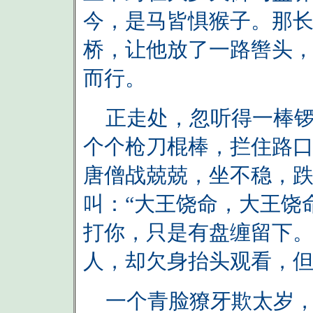
今，是马皆惧猴子。那
桥，让他放了一路辔头
而行。
正走处，忽听得一棒锣
个个枪刀棍棒，拦住路口
唐僧战兢兢，坐不稳，
叫：“大王饶命，大王饶
打你，只是有盘缠留下。
人，却欠身抬头观看，
一个青脸獠牙欺太岁，