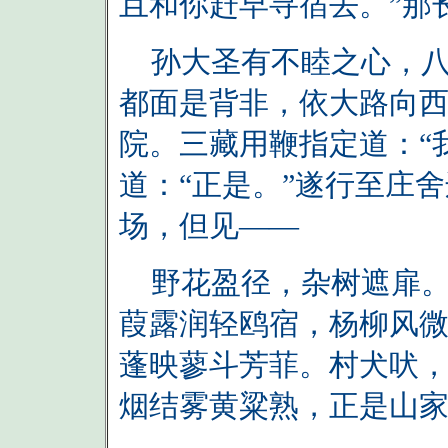
且和你赶早寻宿去。”那
孙大圣有不睦之心，八
都面是背非，依大路向
院。三藏用鞭指定道：“
道：“正是。”遂行至庄
场，但见——
野花盈径，杂树遮扉。
葭露润轻鸥宿，杨柳风
蓬映蓼斗芳菲。村犬吠
烟结雾黄粱熟，正是山