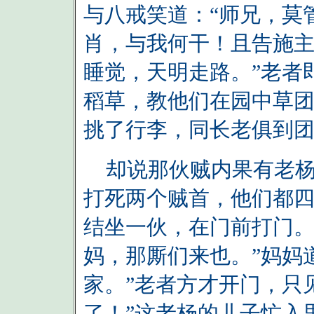
与八戒笑道：“师兄，莫
肖，与我何干！且告施
睡觉，天明走路。”老者
稻草，教他们在园中草
挑了行李，同长老俱到
却说那伙贼内果有老杨
打死两个贼首，他们都
结坐一伙，在门前打门。
妈，那厮们来也。”妈妈
家。”老者方才开门，只
了！”这老杨的儿子忙入