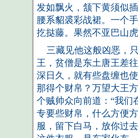
发如飘火，颔下黄须似
腰系貂裘彩战裙。一个
扢挞藤。果然不亚巴山
三藏见他这般凶恶，只
王，贫僧是东土唐王差
深日久，就有些盘缠也
那得个财帛？万望大王方
个贼帅众向前道：“我们
专要些财帛，什么方便
服，留下白马，放你过去