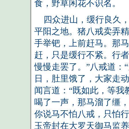
食，野草闲花不识名。
四众进山，缓行良久，
平阳之地。猪八戒卖弄
手举钯，上前赶马。那
赶，只是缓行不紧。行者
慢慢走罢了。”八戒道：
日，肚里饿了，大家走动
闻言道：“既如此，等我
喝了一声，那马溜了缰
你说马不怕八戒，只怕
玉帝封在大罗天御马监