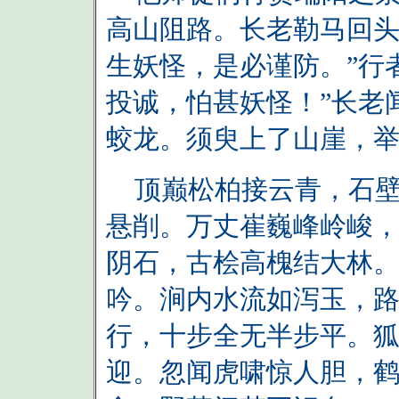
高山阻路。长老勒马回头
生妖怪，是必谨防。”行
投诚，怕甚妖怪！”长老
蛟龙。须臾上了山崖，
顶巅松柏接云青，石壁
悬削。万丈崔巍峰岭峻
阴石，古桧高槐结大林
吟。涧内水流如泻玉，
行，十步全无半步平。
迎。忽闻虎啸惊人胆，