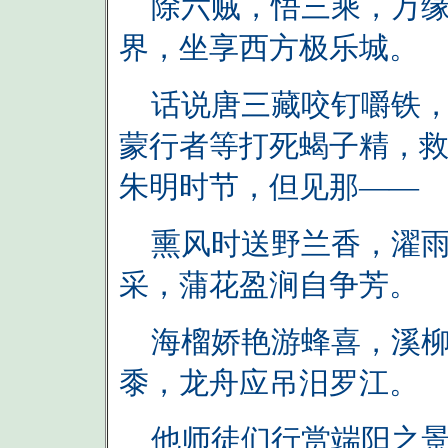
除六贼，悟三乘，万缘
界，坐享西方极乐城。
话说唐三藏咬钉嚼铁，
蒙行者等打死蝎子精，
朱明时节，但见那——
熏风时送野兰香，濯雨
采，蒲花盈涧自争芳。
海榴娇艳游蜂喜，溪柳
黍，龙舟应吊汨罗江。
他师徒们行赏端阳之景