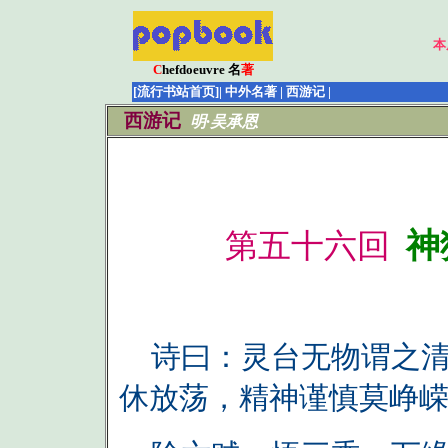
本
C
hefdoeuvre 名
著
[流行书站首页]
| 中外名著 | 西游记 |
西游记
明·吴承恩
神
第五十六回
诗曰：灵台无物谓之清
休放荡，精神谨慎莫峥