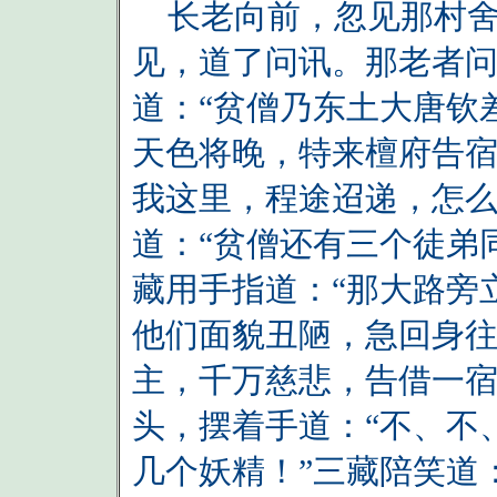
长老向前，忽见那村舍
见，道了问讯。那老者问
道：“贫僧乃东土大唐钦
天色将晚，特来檀府告宿
我这里，程途迢递，怎么
道：“贫僧还有三个徒弟
藏用手指道：“那大路旁
他们面貌丑陋，急回身往
主，千万慈悲，告借一宿
头，摆着手道：“不、不
几个妖精！”三藏陪笑道