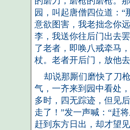
的磨刀，磨枪的磨枪。
园，叫起唐僧四位道：“
意欲图害，我老拙念你
李，我送你往后门出去罢
了老者，即唤八戒牵马
杖。老者开后门，放他
却说那厮们磨快了刀枪
气，一齐来到园中看处
多时，四无踪迹，但见后
走了！”发一声喊：“赶
赶到东方日出，却才望