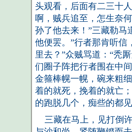
头观看，后面有二三十人
啊，贼兵追至，怎生奈何
孙了他去来！”三藏勒马
他便罢。”行者那肯听信
里去？”众贼骂道：“秃
们圈子阵把行者围在中
金箍棒幌一幌，碗来粗
着的就死，挽着的就亡；
的跑脱几个，痴些的都
三藏在马上，见打倒许
与沙和尚，紧随鞭镫而