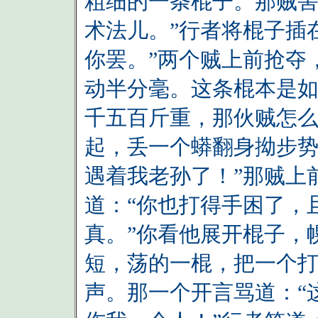
粗细的一条棍子。那贼害
术法儿。”行者将棍子插
你罢。”两个贼上前抢夺
动半分毫。这条棍本是
千五百斤重，那伙贼怎
起，丢一个蟒翻身拗步势
遇着我老孙了！”那贼上
道：“你也打得手困了，
真。”你看他展开棍子，
短，荡的一棍，把一个打
声。那一个开言骂道：“