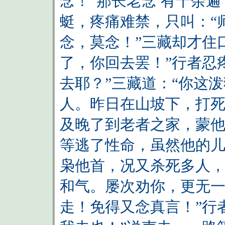
念！”那长老念 有十余
蜓，疼痛难禁，只叫：“
念，莫念！”三藏却才住
了，你回去罢！”行者忍
去耶？”三藏道：“你这
人。昨日在山坡下，打
及晚了到老者之家，蒙
等逃了性命，虽然他的
枭他首，况又杀死多人
和气。屡次劝你，更无
走！免得又念真言！”行