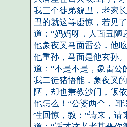
我三个徒弟貌丑，老家长
丑的就这等虚惊，若见了
道：“妈妈呀，人面丑陋
他象夜叉马面雷公，他
他重孙，马面是他玄孙。
道：“不是不是，象雷公
我二徒猪悟能，象夜叉
陋，却也秉教沙门，皈
他怎么！”公婆两个，闻
性回惊，教：“请来，请
道：“适才这老者甚恶你