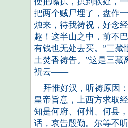
便把嘴拱，拱到软处，
把两个贼尸埋了，盘作一
烛来，待我祷祝，好念经
趣！这半山之中，前不
有钱也无处去买。”三藏
土焚香祷告。”这是三藏
祝云——
拜惟好汉，听祷原因：
皇帝旨意，上西方求取
知是何府、何州、何县
话，哀告殷勤。尔等不