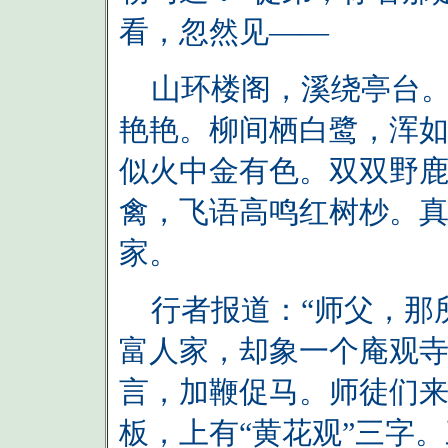
看，忽然见——
山环楼阁，溪绕亭台。
艳艳。柳间栖白鹭，浑
似火中金有色。双双野
禽，飞语高鸣红树杪。
家。
行者报道：“师父，那
富人家，却象一个庵观寺
言，加鞭促马。师徒们
板，上有“黄花观”三字