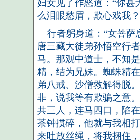
妇女见了作怒道：“你甚
么泪眼愁眉，欺心戏我？
行者躬身道：“女菩萨
唐三藏大徒弟孙悟空行
马。那观中道士，不知
精，结为兄妹。蜘蛛精
弟八戒、沙僧救解得脱
非，说我等有欺骗之意
共三人，连马四口，陷
茶钟掼碎，他就与我相
来吐放丝绳，将我捆住