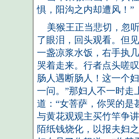
惧，阳沟之内却遭风！”
美猴王正当悲切，忽听
了眼泪，回头观看。但
一盏凉浆水饭，右手执
哭着走来。行者点头嗟叹
肠人遇断肠人！这一个
一问。”那妇人不一时走
道：“女菩萨，你哭的是
与黄花观观主买竹竿争
陌纸钱烧化，以报夫妇之