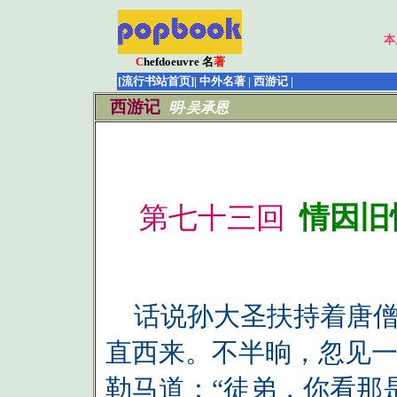
本
C
hefdoeuvre 名
著
[流行书站首页]
| 中外名著 | 西游记 |
西游记
明·吴承恩
情因旧
第七十三回
话说孙大圣扶持着唐僧
直西来。不半晌，忽见
勒马道：“徒弟，你看那