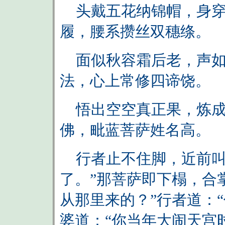
头戴五花纳锦帽，身穿
履，腰系攒丝双穗绦。
面似秋容霜后老，声如
法，心上常修四谛饶。
悟出空空真正果，炼成
佛，毗蓝菩萨姓名高。
行者止不住脚，近前叫
了。”那菩萨即下榻，合
从那里来的？”行者道：
婆道：“你当年大闹天宫