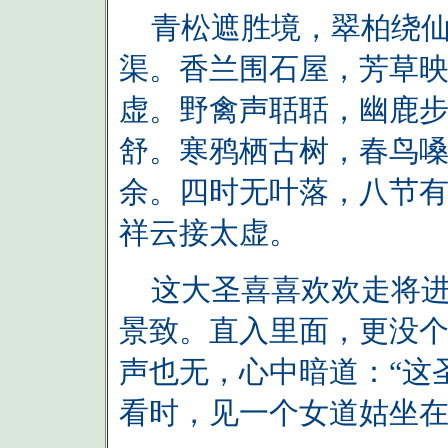
青松遮胜境，翠柏绕仙
渠。香兰围石屋，芳草
虚。野禽声聒聒，幽鹿
舒。寒鸦栖古树，春鸟
余。四时无叶落，八节
祥云接太虚。
这大圣喜喜欢欢走将进
景致。直入里面，更没
声也无，心中暗道：“这
看时，见一个女道姑坐