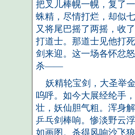
把叉儿棒幌一幌，复了
蛛精，尽情打烂，却似
又将尾巴摇了两摇，收
打道士。那道士见他打
剑来迎。这一场各怀忿
杀——
妖精轮宝剑，大圣举金
呜呼。如今大展经纶手
壮，妖仙胆气粗。浑身
乒乓剑棒响。惨淡野云
如画图。杀得风响沙飞