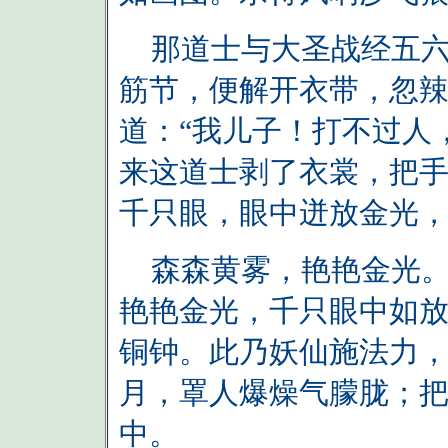
那道士与大圣战经五六
筋节，便解开衣带，忽
道：“我儿子！打不过人
来这道士剥了衣裳，把
千只眼，眼中迸放金光
森森黄雾，艳艳金光。
艳艳金光，千只眼中如
铜钟。此乃妖仙施法力
月，罩人爆燥气朦胧；
中。