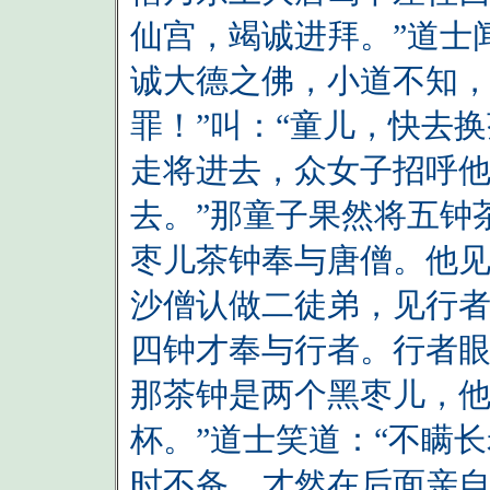
仙宫，竭诚进拜。”道士
诚大德之佛，小道不知
罪！”叫：“童儿，快去
走将进去，众女子招呼他
去。”那童子果然将五钟
枣儿茶钟奉与唐僧。他
沙僧认做二徒弟，见行
四钟才奉与行者。行者
那茶钟是两个黑枣儿，他
杯。”道士笑道：“不瞒
时不备。才然在后面亲