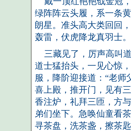
戴一顶红艳艳戗金冠，
绿阵阵云头履，系一条
朗星。准头高大类回回
轰雷，伏虎降龙真羽士
三藏见了，厉声高叫道：
道士猛抬头，一见心惊
服，降阶迎接道：“老师
喜上殿，推开门，见有
香注炉，礼拜三匝，方
弟们坐下。急唤仙童看
寻茶盘，洗茶盏，擦茶