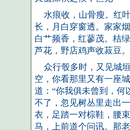
水痕收，山骨瘦。红叶
长，月白穿窗透。家家
白艹频香，红蓼茂。桔
芦花，野店鸡声收菽豆
众行彀多时，又见城垣
空，你看那里又有一座城
道：“你我俱未曾到，何
不了，忽见树丛里走出
衣，足踏一对棕鞋，腰
马，上前道个问讯。那老