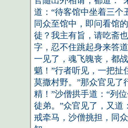
官随出外相请，都道：“
道：“待客馆中坐着三个
同众至馆中，即问看馆的
徒？我主有旨，请吃斋也
字，忍不住跳起身来答道
一见了，魂飞魄丧，都战
魈！”行者听见，一把扯
莫撒村野。”那众官见了
精！”沙僧拱手道：“列
徒弟。”众官见了，又道
戒牵马，沙僧挑担，同