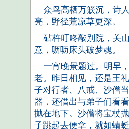
众鸟高栖万簌沉，诗人
亮，野径荒凉草更深。
砧杵叮咚敲别院，关山
意，呖呖床头破梦魂。
一宵晚景题过。明早，
老。昨日相见，还是王
子对行者、八戒、沙僧当
器，还借出与弟子们看看
抛在地下。沙僧将宝杖
子跳起去便拿，就如蜻