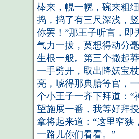
棒来，幌一幌，碗来粗
捣，捣了有三尺深浅，竖
你罢！”那王子听言，即
气力一拔，莫想得动分
生根一般。第三个撒起
一手劈开，取出降妖宝
亮，唬得那典膳等官，
个小王子一齐下拜道：“
望施展一番，我等好拜授
拿将起来道：“这里窄狭
一路儿你们看看。”