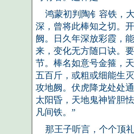
鸿蒙初判陶钅容铁，大
深，曾将此棒知之切。
阙。日久年深放彩霞，
来，变化无方随口诀。
节。棒名如意号金箍，
五百斤，或粗或细能生
攻地阙。伏虎降龙处处
太阳昏，天地鬼神皆胆
凡间铁。”
那王子听言，个个顶礼