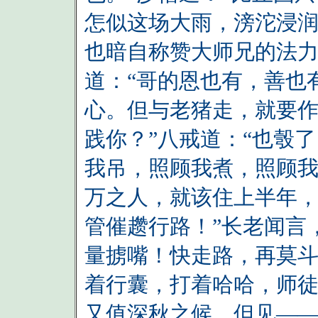
怎似这场大雨，滂沱浸
也暗自称赞大师兄的法力
道：“哥的恩也有，善也
心。但与老猪走，就要作
践你？”八戒道：“也彀
我吊，照顾我煮，照顾
万之人，就该住上半年
管催趱行路！”长老闻言
量掳嘴！快走路，再莫斗
着行囊，打着哈哈，师
又值深秋之候，但见—