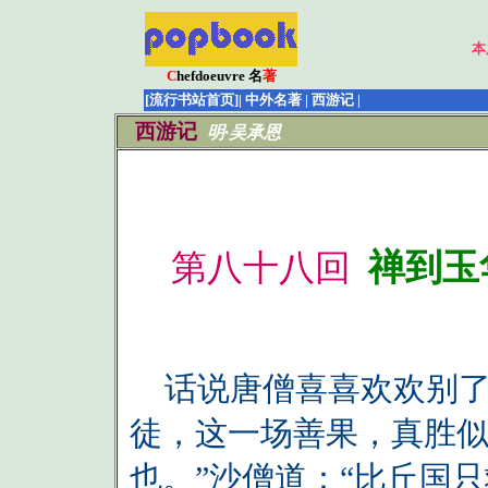
本
C
hefdoeuvre 名
著
[流行书站首页]
| 中外名著 | 西游记 |
西游记
明·吴承恩
禅到玉
第八十八回
话说唐僧喜喜欢欢别了
徒，这一场善果，真胜
也。”沙僧道：“比丘国