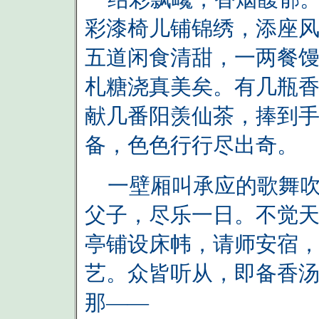
彩漆椅儿铺锦绣，添座
五道闲食清甜，一两餐
札糖浇真美矣。有几瓶
献几番阳羡仙茶，捧到
备，色色行行尽出奇。
一壁厢叫承应的歌舞吹
父子，尽乐一日。不觉
亭铺设床帏，请师安宿
艺。众皆听从，即备香
那——