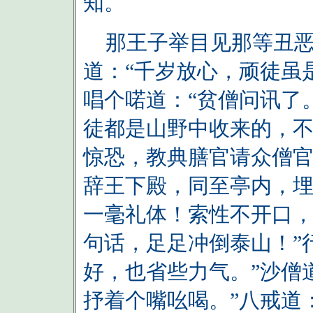
知。
那王子举目见那等丑恶
道：“千岁放心，顽徒虽
唱个喏道：“贫僧问讯了
徒都是山野中收来的，不
惊恐，教典膳官请众僧
辞王下殿，同至亭内，埋
一毫礼体！索性不开口
句话，足足冲倒泰山！”
好，也省些力气。”沙僧
抒着个嘴吆喝。”八戒道