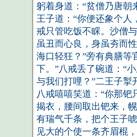
躬着身道：“贫僧乃唐朝
王子道：“你便还象个人
戒只管吃饭不睬。沙僧与
虽丑而心良，身虽夯而
海口轻狂？”旁有典膳等
下。”八戒丢了碗道：“
与我们打哩？”二王子掣
八戒嘻嘻笑道：“你那钯
揭衣，腰间取出钯来，
有瑞气千条，把个王子
见大的个使一条齐眉棍