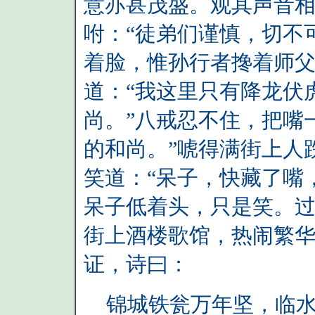
意亦甚茂盛。观其声音
咐：“徒弟们谨慎，切不
着脸，惟孙行者搀着师
道：“我这里只有降龙伏
尚。”八戒忍不住，把嘴
的和尚。”唬得满街上人
笑道：“呆子，快藏了嘴
呆子低着头，只是笑。
街上酒楼歌馆，热闹繁
证，诗曰：
锦城铁瓮万年坚，临水