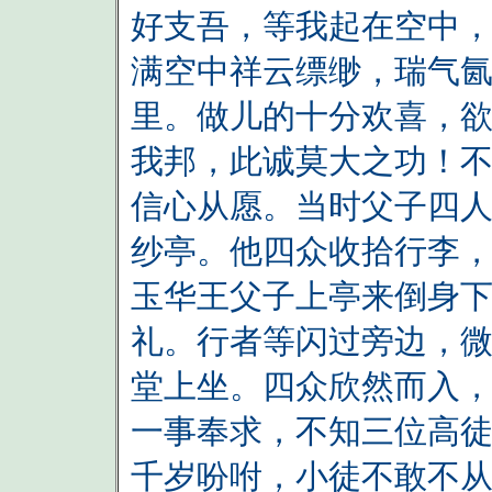
好支吾，等我起在空中
满空中祥云缥缈，瑞气
里。做儿的十分欢喜，
我邦，此诚莫大之功！不
信心从愿。当时父子四
纱亭。他四众收拾行李
玉华王父子上亭来倒身
礼。行者等闪过旁边，
堂上坐。四众欣然而入，
一事奉求，不知三位高徒
千岁吩咐，小徒不敢不从