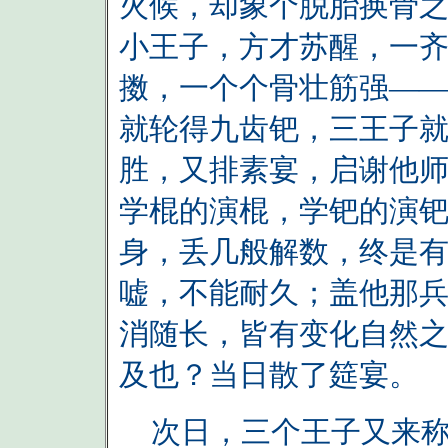
火候，却象个脱胎换骨
小王子，方才苏醒，一
擞，一个个骨壮筋强—
就轮得九齿钯，三王子
胜，又排素宴，启谢他
学棍的演棍，学钯的演
身，丢几般解数，终是
嘘，不能耐久；盖他那
消随长，皆有变化自然
及也？当日散了筵宴。
次日，三个王子又来称