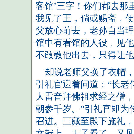
客馆’三字！你们都去那
我见了王，倘或赐斋，便
父放心前去，老孙自当理
馆中有看馆的人役，见
不敢教他出去，只得让
却说老师父换了衣帽，
引礼官迎着问道：“长老
大雷音拜佛祖求经之僧
朝参千岁。”引礼官即为
召进。三藏至殿下施礼
文献上，王子看了，又