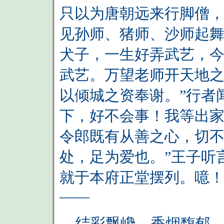
只以为唐朝远来行脚僧
见孙师、猪师、沙师起
犬子，一生好弄武艺，
武艺。万望老师开天地
以倾城之资奉谢。”行者
下，好不会事！我等出
令郎既有从善之心，切
处，足为爱也。”王子听
就于本府正堂摆列。噫
——
结彩飘巉，香烟馥郁。