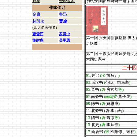
野草
金粉世家
初试云雨情 刘姥姥一进荣国府...
-
作家传记
-
金庸
鲁迅
林凯龙
曹操
(四大名著作者)
曹雪芹
罗贯中
第一回 张天师祈禳瘟疫 洪太
施耐庵
吴承恩
走妖魔
第二回 王教头私走延安府 九
大闹史家村
流
二十四
01
.史记
(汉·
司马迁
)
03.
后汉书
(
范晔、司马彪
)
05.
晋书
(唐·
房玄龄
等)
07.
南齐书
(南朝梁·
萧子显
)
09
.陈书
(唐·
姚思廉
)
11.北齐书 (唐·李百药)
13
.隋书
(唐·
魏徵
等)
15
.北史
(唐·
李延寿
)
17.
新唐书
(宋·
欧阳修
、
宋祁
)