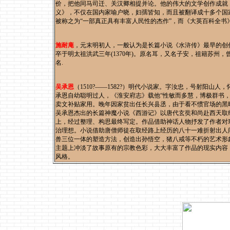
价，把他同马司迁、关汉卿相提并论。他的伟大的文学创作成就
义》，不仅在国内家喻户晓，妇孺皆知，而且被翻译成十多个国
被称之为“一部真正具有丰富人民性的杰作”，而《大英百科全书
施耐庵
，元末明初人，一般认为是长篇小说《水浒传》最早的创作
卒于明太祖洪武三年(1370年)。原名耳，又名子安，祖籍苏州
名.
吴承恩
（1510?——1582?）明代小说家。字汝忠，号射阳
承恩自幼聪明过人，《淮安府志》载他“性敏而多慧，博极群书，
卖文补贴家用。晚年因家贫出任长兴县丞，由于看不惯官场的黑
吴承恩杰出的长篇神魔小说《西游记》以唐代玄奘和尚赴西天取
上，经过整理、构思最终写定。作品借助神话人物抒发了作者对
治理想。小说借助唐僧师徒在取经路上经历的八十一难折射出人
兽三位一体的塑造方法，创造出孙悟空，猪八戒等不朽的艺术形
主题上冲淡了故事原有的宗教色彩，大大丰富了作品的现实内容
风格。