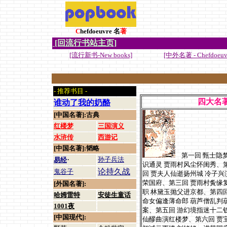
C
hefdoeuvre 名
著
[回流行书站主页]
[流行新书-New books]
[中外名著 - Chefdoeuv
- 推荐书目 -
四大名著
谁动了我的奶酪
[中国名著]:古典
红楼梦
三国演义
水浒传
西游记
[中国名著]:韬略
第一回 甄士隐
·
孙子兵法
易经
识通灵 贾雨村风尘怀闺秀、
论持久战
鬼谷子
回 贾夫人仙逝扬州城 冷子兴
荣国府、第三回 贾雨村夤缘
[外国名著]:
职 林黛玉抛父进京都、第四回
哈姆雷特
安徒生童话
命女偏逢薄命郎 葫芦僧乱判
1001夜
案、第五回 游幻境指迷十二钗
[中国现代]:
仙醪曲演红楼梦、第六回 贾