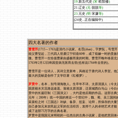
19
.新五代史
(宋·
欧阳修
)
21.辽史
(元·
脱脱
等)
23
.元史
(明·
宋濂
等)
(24史...正在编辑中)
四大名著的作者
曹雪芹
(1715～1763)是清代小说家。名霑(zhan)，字梦
祖父曹玺起，三代四人世袭江宁织造60年，成了煊赫一时的贵
微。曹雪芹一生恰值曹家由盛极而衰的时期。曹雪芹晚年移居北京
1763年2月12日终因贫病无医而去世(也有说1764年去世的)。
曹雪芹是一位诗人，其诗立意新奇，风格近于唐代诗人李贺。他
最大的贡献是创作了文学巨著《红楼梦》。
罗贯中
，名本，别号湖海散人。生卒年不详。太原清源人（今太
因原籍水灾且路远途遥。落籍太原清源，迁居城西白马山（今白
贯中的长篇巨制《三国演义》，大约是他后期的作品。这部古典
元年（ 280年）统一中国的将近一个世纪中，魏、蜀、吴三国
采裴松之对《三国志》补缺、备异、惩妄、论辩，所保存的大量
自己参加元末农民起义军的生活经历，发挥个人的卓绝艺术才能
成了这部75万字的古典名著。
罗贯中是我国元末明初的一位杰出的古典小说家，是他把意回体