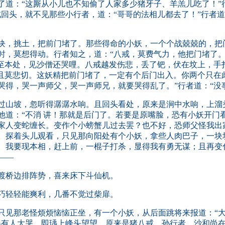
了道：“这厮从小儿也不知偷了人家多少猪牙子、羊羔儿吃了！”
回头，就不见那些小行者，道：“哥哥的法相儿都去了！”行者道
，挑土，把前门堵了。那些得命的小妖，一个个战兢兢的，把
时，莫想得动。行者知之，道：“八戒，莫费气力，他把门堵了。
复至本处，见沙僧还哭哩。八戒越发伤悲，丢了钯，伏在坟上，手
，且莫悲切。这妖精把前门堵了，一定有个后门出入。你两个只在
哭得，哭一声师父，哭一声师兄，就要哭得乱了。”行者道：“没
山坡，忽听得潺潺水响。且回头看处，原来是涧中水响，上溜
他道：“不消 讲！那就是后门了。若要是原嘴脸，恐有小妖开门
家人变蛇缠长。变作个小螃蟹儿过去罢？也不好，恐师父怪我出
。探着头儿观看，只见那向阳处有个小妖，拿些人肉巴子，一块
。我要现本相，赶上前，一棍子打杀，显得我有勇无谋；且再变
——
渡桥边排阵势，喜来床下斗仙机。
巧轻轻能爽利，几番不觉过柴扉。
见那老怪烦烦恼恼正坐，有一个小妖，从后面跳将来报道：“大王
得有人大哭。即瑀上峰头望望，原来是猪八戒、孙行者、沙和尚