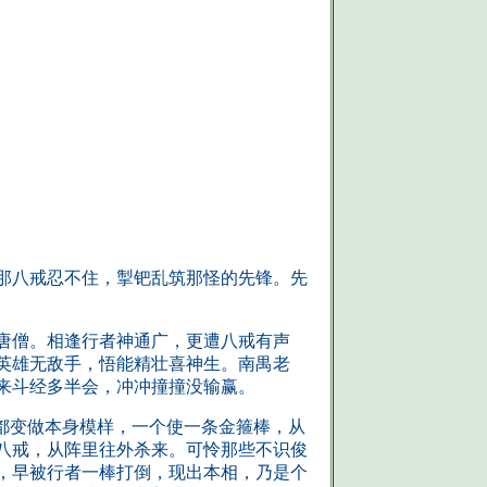
那八戒忍不住，掣钯乱筑那怪的先锋。先
唐僧。相逢行者神通广，更遭八戒有声
英雄无敌手，悟能精壮喜神生。南禺老
来斗经多半会，冲冲撞撞没输赢。
都变做本身模样，一个使一条金箍棒，从
八戒，从阵里往外杀来。可怜那些不识俊
，早被行者一棒打倒，现出本相，乃是个