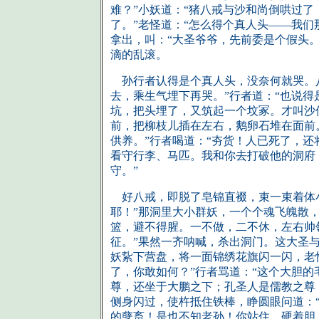
难？”小妖道：“猪八戒与沙和尚倒哄过
了。”老怪道：“怎么得个真人头——我
拿出，叫：“大圣爷爷，先前委是个假头
滴的乱滚。
孙行者认得是个真人头，没奈何就哭。八
去，乘生气埋下再哭。”行者道：“也说
坑，把头埋了，又筑起一个坟冢。才叫沙
前，把柳枝儿插在左右，鹅卵石堆在面前
供养。”行者喝道：“夯货！人已死了，还
看守行李、马匹。我和你去打破他的洞府
守。”
好八戒，即脱了皂锦直裰，束一束着体小
耶！”那洞里大小群妖，一个个魂飞魄散
篮，避不得腥。一不做，二不休，左右帅
征。”果然一齐呐喊，杀出洞门。这大圣
妖紥下营盘，将一面锦绣花旗闪一闪，老
了，你敢如何？”行者骂道：“这个大胆
尊，还坐于大鹏之下；孔圣人是儒教之尊
侧身闪过，使杵抵住铁棒，睁圆眼问道：
的孽畜！是也不知老孙！你站住，硬着胆