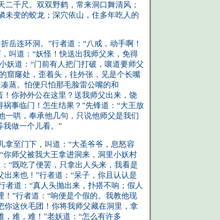
天二千尺。双双野鹤，常来洞口舞清风；
鳞未变的蛟龙；深穴依山，住多年吃人的
折岳连环洞。”行者道：“八戒，动手啊！
，叫道：“妖怪！快送出我师父来，免得
”小妖道：“门前有人把门打破，嚷道要师父
破的窟窿处，歪着头，往外张，见是个长嘴
来凑蒸。怕便只怕那毛脸雷公嘴的和
孽畜！你孙外公在这里？送我师父出来，饶
得祸事临门！怎生结果？”先锋道：“大王放
他一哄，奉承他几句，只说他师父是我们
等我做一个儿看。”
儿拿至门下，叫道：“大圣爷爷，息怒容
：“你师父被我大王拿进洞来，洞里小妖村
：“既吃了便罢，只拿出人头来，我看是
父出来也！”行者道：“呆子，你且认认是
”行者道：“真人头抛出来，扑搭不响；假人
哩！”行者道：“响便是个假的。我教他现
把你这伙毛团！你将我师父藏在洞里，拿
，难，难！”老妖道：“怎么有许多