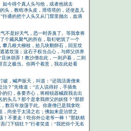
。如今得个真人头与他，或者他就去
鲜的头，教啃净头皮，滑塔塔的，还使盘儿
”扑通的把个人头又从门窟里抛出，血滴
天气不是好天气，恐一时弄臭了。等我拿将
寻了个藏风聚气的所在，取钉钯筑了一个
，攀几根大柳枝，拾几块鹅卵石，回至坟
父遮遮坟顶；这石子权当点心，与师父供养
：“且休胡弄！教沙僧在此，一则庐暮，二则
哥言之极当。你两个着意，我在此处看
打破，喊声振天，叫道：“还我活唐僧来
处治？”先锋道：“古人说得好，手插鱼
小的们，各要齐心，将精锐器械跟我去出
名的头儿？那个是拿我师父的妖怪？”那群
王，数百年放荡于此。你唐僧已是我拿吃
祖，尚坐于太清之右；佛如来是治世之
荡！不要走！吃你外公老爷一棒！”那妖精
吾门下猖狂？”行者笑道：“我把你个无名