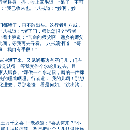
行者将身一抖，收上毫毛道：“呆子！不可
：“我已收来也。”八戒道：“妙啊，妙
门都堵了，再不敢出头。这行者引八戒，
”八戒道：“堵了门，师仇怎报？”行者
扑着土哭道：“苦命的师父啊！远乡的师父
此间，等我再去寻看。”八戒滴泪道：“哥
事！我自有手段！”
头冲泄下来。又见润那边有座门儿，门左
看见认得，等我变作个水蛇儿过去。且
家人脚多。”即做一个水老鼠，飕的一声撺
块的理着晒哩。行者道：“我的儿啊！那想
化进去，寻那老怪，看是何如。”跳出沟，
万千之喜！”老妖道：“喜从何来？”小
在那里拜坟痛哭。想是把那个人头认做唐僧