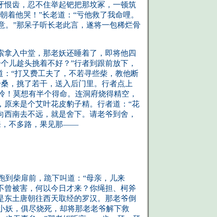
牙恨齿，忍不住举起钯把那坟冢，一顿筑
朝着他哭！”长老道：“亏他救了我命哩。
意。”那呆子听长老此言，遂将一包稀烂骨
索拿入中堂，那老妖还睡着了，即将他四
个儿趁头挑着不好？”行者到跟前放下，
道：“打又费工夫了，不若寻些柴，教他断
干桑，挑了若干，送入后门里。行者点上
怜！莫想有半个得命。连洞府烧得精空，
，原来是个艾叶花皮豹子精。行者道：“花
向西南去不远，就是舍下。请老爷到舍，
来，不多路，果见那——
跑到柴扉前，跪下叫道：“母亲，儿来
不曾被害，何以今日才来？你绳担、柯斧
是东土唐朝往西天取经的罗汉。那老爷倒
小妖，俱尽烧死，却将那老老爷解下救