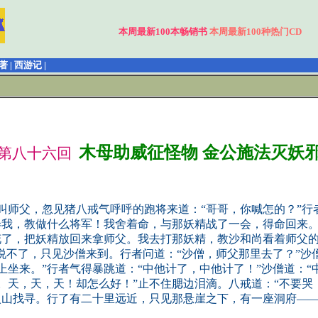
本周最新100本畅销书
本周最新100种热门CD
著 | 西游记 |
木母助威征怪物 金公施法灭妖
第八十六回
师父，忽见猪八戒气呼呼的跑将来道：“哥哥，你喊怎的？”行者
弄我，教做什么将军！我舍着命，与那妖精战了一会，得命回来。
花了，把妖精放回来拿师父。我去打那妖精，教沙和尚看着师父的
说不了，只见沙僧来到。行者问道：“沙僧，师父那里去了？”沙
坐来。”行者气得暴跳道：“中他计了，中他计了！”沙僧道：“
。天，天，天！却怎么好！”止不住腮边泪滴。八戒道：“不要哭
入山找寻。行了有二十里远近，只见那悬崖之下，有一座洞府—