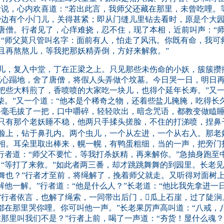
听说，心内欢喜道：“若出此言，我师父还藏在那里，未曾吃哩。
旁边有个小门儿，关得甚紧；即从门缝儿里钻去看时，原是个大
唐僧。行者见了，心痒难挠，忍不住，现了本相，近前叫声：“师
：“师父莫只管叫名字：面前有人，怕走了风汛。你既有命，我可
且再熬熬儿，等我把那妖精弄倒，方好来解救。”
，复入中堂，丁在正梁之上。只见那些未伤命的小妖，簇簇攒
死心蹋地，舍了唐僧，将假人头弄做个坟墓。今日哭一日，明日
把些大料煎了，香喷喷的大家吃一块儿，也得个延年长寿。”又一
柴。”又一个道：“他本是个稀奇之物，还着些盐儿腌腌，吃得长
将毫毛拔了一把，口中嚼碎，轻轻吹出，暗念咒语，都教变做瞌
只有那个老妖睡不稳，他两只手揉头搓脸，不住的打涕喷，捏鼻
脸上，钻于鼻孔内。两个虫儿，一个从左进，一个从右入。那老
相。耳朵里取出棒来，幌一幌，有鸭蛋粗细，当的一声，把旁门打
行者道：“师父不要忙，等我打杀妖精，再来解你。”急抽身跑至
：“等打了来救。”如此者两三番，却才跳跳舞舞的到园里。长老
舞也？”行者才至前，将绳解了，挽着师父就走。又听得对面树上
解他一解。”行者道：“他是什么人？”长老道：“他比我先拿进
”行者依言，也解了绳索，一同带出后门，瓜上石崖，过了陡涧
都在那里哭你哩。你可叫他一声。”长老果厉声高叫道：“八戒，
在那里叫我们不是？”行者上前，喝了一声道：“夯货！显什么魂