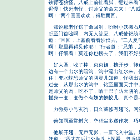
铁背苍狼怪。八戒上前扯着脚，翻过来看
迟慢！快赶老怪，讨师父的命去来！”八戒
啊！”两个喜喜欢欢，得胜而回。
却说那老怪逃了命回洞，吩咐小妖搬石块
赶至门首吆喝，内无人答应。八戒使钯筑
道：“且回，上墓前看看沙僧去。”二人
啊！那里再得见你耶！”行者道：“兄弟
啊！仔细着！莫连你也捞去了，我们不好
好大圣，收了棒，束束裙，拽开步，转过
边有一个出水的暗沟，沟中流出红水来。
住！变水蛇恐师父的阴灵儿知道，怪我出
过去，从那出水的沟中，钻至里面天井中
是师父的肉，吃不了，晒干巴子防天阴的
摇身一变，变做个有翅的蚂蚁儿。真个是
力微身小号玄驹，日久藏修有翅飞。闲
善知雨至常封穴，垒积尘多遂作灰。巧
他展开翅，无声无影，一直飞入中堂。只
妖道：“我才在后门外涧头上探看，忽听