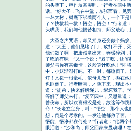
的头葬下，秬作坟墓哭哩。”行者在暗中
话。”好大圣，飞在中堂，东张西看，见
一丛大树，树底下绑着两个人，一个正是
了？快救我一救！悟空，悟空！”行者道
头哄我，我们与他恨苦相持。师父放心，
大圣念声咒语，却又摇身还变做个蚂蚁儿
道：“大王，他们见堵了门，攻打不开，
他们散了啊，把唐僧拿出来，碎暧碎剁，
了吃的有味！”又一个说：“煮了吃，还省
师父与你有甚毒情，这般算计吃他！”即
中，小妖渐渐打盹。不一时，都睡倒了。
灯！又拨一根毫毛，依母儿做了，抛在他
也睡倒了。行者暗喜，才跳下来，现出本
道：“徒弟，快来解解绳儿，绑坏我了。”
等解了师父来打。”复至园中，又思量道
曾伤命，所以欢喜得没是处，故这等作跳
命！”长老立定身，叫：“悟空，那个人也
想，倒是个尽孝的。一发连他都救了罢。
悟能、悟净都在何处？”行者道：“他两个
眼泪道：“沙和尚，师父回家来显魂哩！