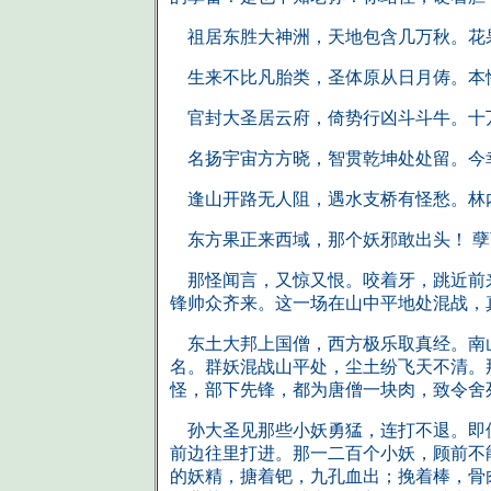
祖居东胜大神洲，天地包含几万秋。花
生来不比凡胎类，圣体原从日月俦。本
官封大圣居云府，倚势行凶斗斗牛。十
名扬宇宙方方晓，智贯乾坤处处留。今
逢山开路无人阻，遇水支桥有怪愁。林
东方果正来西域，那个妖邪敢出头！ 孽
那怪闻言，又惊又恨。咬着牙，跳近前来
锋帅众齐来。这一场在山中平地处混战，
东土大邦上国僧，西方极乐取真经。南山
名。群妖混战山平处，尘土纷飞天不清。
怪，部下先锋，都为唐僧一块肉，致令舍
孙大圣见那些小妖勇猛，连打不退。即使
前边往里打进。那一二百个小妖，顾前不
的妖精，搪着钯，九孔血出；挽着棒，骨