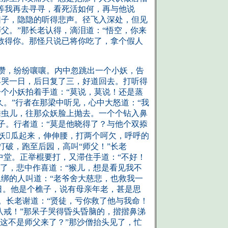
等我再去寻寻，看死活如何，再与他说
园子，隐隐的听得悲声。径飞入深处，但见
父。”那长老认得，滴泪道：“悟空，你来
救得你。那怪只说已将你吃了，拿个假人
攒，纷纷嚷嚷。内中忽跳出一个小妖，告
再哭一日，后日复了三，好道回去。打听得
个小妖拍着手道：“莫说，莫说！还是蒸
久。”行者在那梁中听见，心中大怒道：“我
睡虫儿，往那众妖脸上抛去。一个个钻入鼻
子。行者道：“莫是他晓得了？与他个双掭
妖瓜起来，伸伸腰，打两个呵欠，呼呼的
破，跑至后园，高叫“师父！”长老
中堂。正举棍要打，又滞住手道：“不好！
见了，悲中作喜道：“猴儿，想是看见我不
绑的人叫道：“老爷舍大慈悲，也救我一
一日。他是个樵子，说有母亲年老，甚是思
。长老谢道：“贤徒，亏你救了他与我命！
八戒！”那呆子哭得昏头昏脑的，揩揩鼻涕
？这不是师父来了？”那沙僧抬头见了，忙