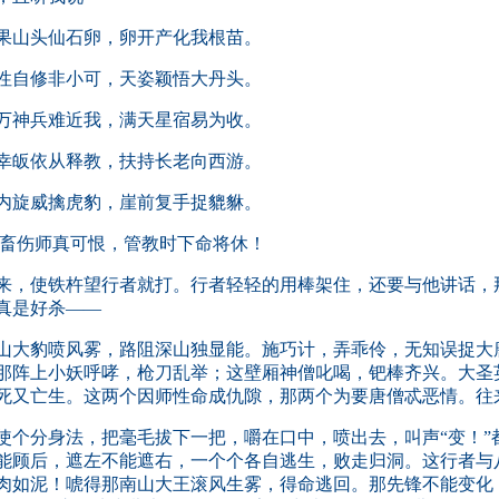
果山头仙石卵，卵开产化我根苗。
性自修非小可，天姿颖悟大丹头。
万神兵难近我，满天星宿易为收。
幸皈依从释教，扶持长老向西游。
内旋威擒虎豹，崖前复手捉貔貅。
畜伤师真可恨，管教时下命将休！
，使铁杵望行者就打。行者轻轻的用棒架住，还要与他讲话，
真是好杀——
大豹喷风雾，路阻深山独显能。施巧计，弄乖伶，无知误捉大
那阵上小妖呼哮，枪刀乱举；这壁厢神僧叱喝，钯棒齐兴。大圣
死又亡生。这两个因师性命成仇隙，那两个为要唐僧忒恶情。往
个分身法，把毫毛拔下一把，嚼在口中，喷出去，叫声“变！”
能顾后，遮左不能遮右，一个个各自逃生，败走归洞。这行者与
肉如泥！唬得那南山大王滚风生雾，得命逃回。那先锋不能变化