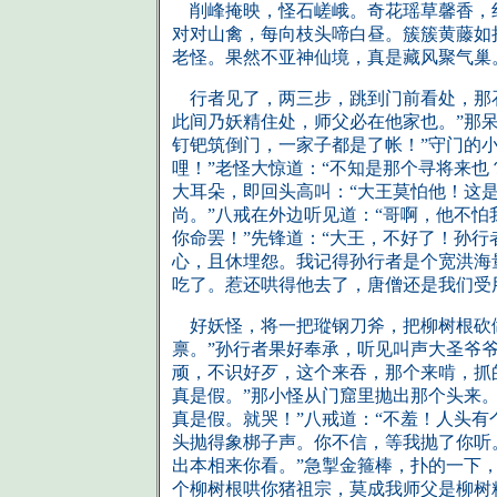
削峰掩映，怪石嵯峨。奇花瑶草馨香，红
对对山禽，每向枝头啼白昼。簇簇黄藤如
老怪。果然不亚神仙境，真是藏风聚气巢
行者见了，两三步，跳到门前看处，那石
此间乃妖精住处，师父必在他家也。”那
钉钯筑倒门，一家子都是了帐！”守门的小
哩！”老怪大惊道：“不知是那个寻将来也
大耳朵，即回头高叫：“大王莫怕他！这
尚。”八戒在外边听见道：“哥啊，他不
你命罢！”先锋道：“大王，不好了！孙行
心，且休埋怨。我记得孙行者是个宽洪海
吃了。惹还哄得他去了，唐僧还是我们受用
好妖怪，将一把瑽钢刀斧，把柳树根砍做
禀。”孙行者果好奉承，听见叫声大圣爷
顽，不识好歹，这个来吞，那个来啃，抓
真是假。”那小怪从门窟里抛出那个头来
真是假。就哭！”八戒道：“不羞！人头有
头抛得象梆子声。你不信，等我抛了你听
出本相来你看。”急掣金箍棒，扑的一下
个柳树根哄你猪祖宗，莫成我师父是柳树