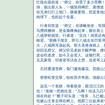
忙跪在面前道：“师父，你受了多少苦啊
倒，掘出那人头，一顿筑得稀烂。唐僧道：
你兄弟们打上他门，嚷着要我，想是拿他
肉埋下，也秬起个坟墓。
行者却笑道：“师父，你请略坐坐，等我
马攒蹄捆倒，使金箍棒掬起来，握在肩上
八戒举钯就筑。行者道：“且住！洞里还有
根罢。”那樵子闻言，即引八戒去东凹里
火，八戒两耳扇起风。那大圣将身跳上，
却回见师父。师父听见老妖方醒声唤，便
皮会吃老虎，如今又会变人。这顿打死，
见见家母，叩谢老爷活命之恩，送老爷上
石径重漫苔藓，柴门篷络藤花。四面山
密密松篁交翠，纷纷异卉奇葩。地僻云
远见一个老妪，倚着柴扉，眼泪汪汪的，
也！”老妪一把抱住道：“儿啊！你这几
俱在何处？”樵子叩头道：“母亲，儿已
也被山主拿去绑在树上。他那三位徒弟老