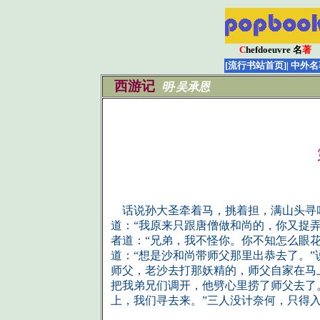
C
hefdoeuvre 名
著
[流行书站首页]
| 中外名
西游记
明·吴承恩
话说孙大圣牵着马，挑着担，满山头寻叫
道：“我原来只跟唐僧做和尚的，你又捉
者道：“兄弟，我不怪你。你不知怎么眼
道：“想是沙和尚带师父那里出恭去了。”
师父，老沙去打那妖精的，师父自家在马上
把我弟兄们调开，他劈心里捞了师父去了
上，我们寻去来。”三人没计奈何，只得