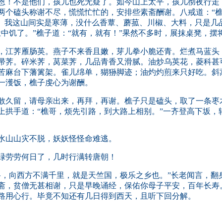
恩！不是他们，孩儿也死无疑了。如今山上太平，孩儿彻夜行走
两个磕头称谢不尽，慌慌忙忙的，安排些素斋酬谢。八戒道：“
说。我这山间实是寒薄，没什么香蕈、蘑菰、川椒、大料，只是几
肚中饥了。”樵子道：“就有，就有！”果然不多时，展抹桌凳，摆
江荠雁肠英。燕子不来香且嫩，芽儿拳小脆还青。烂煮马蓝头
帚荠。碎米荠，莴菜荠，几品青香又滑腻。油炒乌英花，菱科甚
苦麻台下藩篱架。雀儿绵单，猢狲脚迹；油灼灼煎来只好吃。斜
一濩饭，樵子虔心为谢酬。
久留，请母亲出来，再拜，再谢。樵子只是磕头，取了一条枣
上拱手道：“樵哥，烦先引路，到大路上相别。”一齐登高下坂，
水山山灾不脱，妖妖怪怪命难逃。
碌劳劳何日了，几时行满转唐朝！
，向西方不满千里，就是天竺国，极乐之乡也。”长老闻言，翻
斋，贫僧无甚相谢，只是早晚诵经，保佑你母子平安，百年长寿
路用心行。毕竟不知还有几日得到西天，且听下回分解。