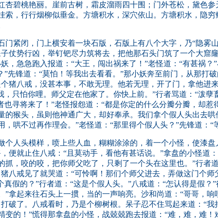
杏碧桃艳丽。崖前古树，霜皮溜雨四十围；门外苍松，黛色参
挂索，行行烟柳似垂金。方塘积水，深穴依山。方塘积水，隐穷
。
门紧闭，门上横安着一块石版，石版上有八个大字，乃“隐雾山
呆子仗势行凶，举钉钯尽力筑将去，把他那石头门筑了一个大窟窿
妖，急急跑入报道：“大王，闯出祸来了！”老怪道：“有甚祸？
？”先锋道：“莫怕！等我出去看看。”那小妖奔至前门，从那打
是个猪八戒，没甚本事，不敢无理。他若无理，开了门，拿他进
怕我，只怕你哩。师父定在他家了。你快上前。”行者骂道：“泼
者也寻将来了！”老怪报怨道：“都是你定的什么分瓣分瓣，却惹
量的猴头，虽则他神通广大，却好奉承。我们拿个假人头出去哄
，哄不过再作理会。”老怪道：“那里得个假人头？”先锋道：“
个人头模样，喷上些人血，糊糊涂涂的，着一个小怪，使漆盘
爷，便就止住八戒：“且莫动手，看他有甚话说。”拿盘的小怪道
的抓，咬的咬，把你师父吃了，只剩了一个头在这里也。”行者道
。猪八戒见了就哭道：“可怜啊！那们个师父进去，弄做这门个师
个真假的？”行者道：“这是个假人头。”八戒道：“怎认得是假？
。”拿起来往石头上一掼，当的一声响亮。沙和尚道：“哥哥，响
，打破了。八戒看时，乃是个柳树根。呆子忍不住骂起来道：“我
精变的！”慌得那拿盘的小怪，战兢兢跑去报道：“难，难，难！难