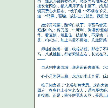
出，连孩儿都解救出来。此诚天高地厚之
接长老四众，都入柴扉茅舍中坐下。娘儿
切莫费心大摆布。”樵子道：“不瞒老爷
道：“聒噪，聒噪。放快些儿就是。我们
嫩焯黄花菜，酸蜱白鼓丁。浮蔷马齿苋，
烂能中吃；剪刀股，牛塘利，倒灌窝螺操
华。看麦娘，娇且佳；破破纳，不穿他；
秃，枸杞头，加上乌蓝不用油。几般野菜
师徒们饱餐一顿，收拾起程。那樵子不敢
马，八戒挑担，行者紧随左右，长老在马
——
自从别主来西域，递递迢迢去路遥。水
心心只为经三藏，念念仍求上九霄。碌
樵子闻言道：“老爷切莫忧思。这条大路
回府，多多拜上令堂老安人：适间厚扰盛
直投西。正是：降怪解冤离苦厄，受恩上