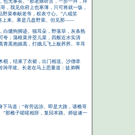
，也无事矣。”那老妪听言，一步一拜，拜
樵哥，我见你府上也寒薄，只可将就一饭，
品野菜奉献老爷，权表寸心。”八戒笑
将上来。果是几盘野菜。但见那——
，白熝狗脚迹。猫耳朵，野落荜，灰条熟
可夸；蒲根菜并茭儿菜，四般近水实清
蒿青蒿抱娘蒿，灯娥儿飞上板荞荞。羊耳
木棍，结束了衣裙，出门相送。沙僧牵
转涧寻坡。长老在马上思量道：徒弟啊
身下马道：“有劳远涉。即是大路，请樵哥
。”那樵子喏喏相辞，复回本路。师徒遂一