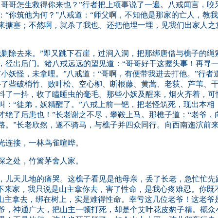
！哥哥怎生救得你来也？”行者把上项事说了一遍。八戒闻言，咬
“你筑他为何？”八戒道：“师父啊，不知他是那家的亡人，教我
来搪塞；不然啊，就杀了我也。还把他埋一埋，见我们出家人之
剿除去来。”即又跳下石崖，过涧入洞，把那绑唐僧与樵子的绳
，径出后门。猪八戒远远的望见道：“哥哥好干这握头事！再寻一
小妖怪，未拿哩。”八戒道：“哥啊，有便带我进去打他。”行者
寻了些破梢竹、败叶松、空心柳、断根藤、黄蒿、老荻、芦苇、
抖了一抖，收了瞌睡虫的毫毛。那些小妖及醒来，烟火齐着，可
叫：“徒弟，妖精醒了。”八戒上前一钯，把老怪筑死，现出本相
才绝了后患也！”长老谢之不尽，攀鞍上马。那樵子道：“老爷，
路。”长老欣然，遂不骑马，与樵子并四众同行。向西南迤泬前
光连接，一林鸟雀喧哗。
深之处，竹篱茅舍人家。
儿天儿地的痛哭。这樵子看见是他母亲，丢了长老，急忙忙先
日不来家，我只说是山主拿你去，害了性命，是我心疼难忍。你既
被山主拿去，绑在树上，实是难得性命。幸亏这几位老爷！这老爷
爷，神通广大，把山主一顿打死，却是个艾叶花皮豹子精。概众