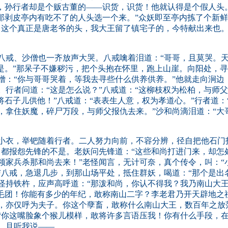
了，孙行者却是个贩古董的——识货，识货！他就认得是个假人头
们那剥皮亭内有吃不了的人头选一个来。”众妖即至亭内拣了个新
。这个真正是唐老爷的头，我大王留了镇宅子的，今特献出来也。
戒、沙僧也一齐放声大哭。八戒噙着泪道：“哥哥，且莫哭。
得是。”那呆子不嫌秽污，把个头抱在怀里，跑上山崖。向阳处，
僧：“你与哥哥哭着，等我去寻些什么供养供养。”他就走向涧边
。行者问道：“这是怎么说？”八戒道：“这柳枝权为松柏，与师
将石子儿供他！”八戒道：“表表生人意，权为孝道心。”行者道
，拿住妖魔，碎尸万段，与师父报仇去来。”沙和尚滴泪道：“大
衣，举钯随着行者。二人努力向前，不容分辨，径自把他石门
，都报怨先锋的不是。老妖问先锋道：“这些和尚打进门来，却怎
领家兵杀那和尚去来！”老怪闻言，无计可奈，真个传令，叫：“
与八戒，急退几步，到那山场平处，抵住群妖，喝道：“那个是出
怪持铁杵，应声高呼道：“那泼和尚，你认不得我？我乃南山大
的毛团！你能有多少的年纪，敢称南山二字？李老君乃开天辟地之
，亦仅呼为夫子。你这个孽畜，敢称什么南山大王，数百年之放
“你这嘴脸象个猴儿模样，敢将许多言语压我！你有什么手段，在
，且听我说——