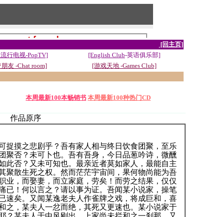
[回主页]
流行电视-PopTV]
[English Club
-英语俱乐部]
朋友 -Chat room]
[游戏天地 -Games Club]
本周最新100本畅销书
本周最新100种热门CD
作品原序
捉摸之悲剧乎？吾有家人相与终日饮食团聚，至乐
团聚否？未可卜也。吾有吾身，今日品葱吟诗，微醺
如此否？又未可知也。最亲近者莫如家人，最能自主
其聚散生死之权。然而茫茫宇宙间，果何物尚能为吾
职业，而娶妻，而立家庭，劳矣！而劳之结果，仅仅
痛已！何以言之？请以事为证。吾闻某小说家，操笔
已速矣。又闻某逸老夫人作雀牌之戏，将成巨和，喜
和之，某夫人一忿而绝，其死又更速也。某小说家于
耶？某夫人于中风刚出，上家尚未拦和之一刹那，又