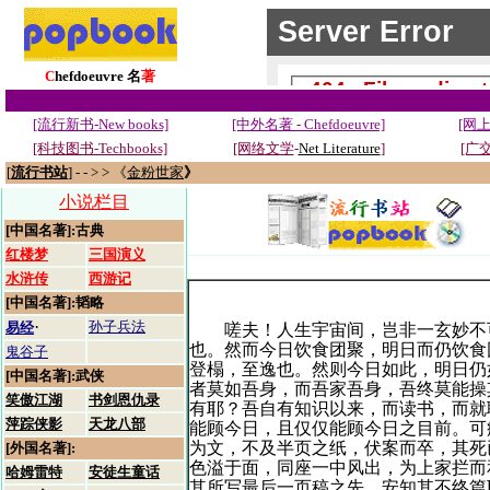
C
hefdoeuvre 名
著
[流行新书-New books]
[中外名著 - Chefdoeuvre]
[网上
[科技图书-Techbooks]
[网络文学
-
Net Literature
]
[广交
[
流行书站
] - - > > 《
金粉世家
》
小说栏目
[中国名著]:古典
红楼梦
三国演义
水浒传
西游记
[中国名著]:韬略
·
孙子兵法
易经
嗟夫！人生宇宙间，岂非一玄妙不可
也。然而今日饮食团聚，明日而仍饮食
鬼谷子
登榻，至逸也。然则今日如此，明日仍
[中国名著]:武侠
者莫如吾身，而吾家吾身，吾终莫能操
笑傲江湖
书剑恩仇录
有耶？吾自有知识以来，而读书，而就
萍踪侠影
天龙八部
能顾今日，且仅仅能顾今日之目前。可
为文，不及半页之纸，伏案而卒，其死
[外国名著]:
色溢于面，同座一中风出，为上家拦而
哈姆雷特
安徒生童话
其所写最后一页稿之先，安知其不终篇