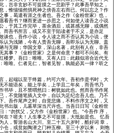
此，岂非玄妙不可捉摸之一悲剧乎？此事吾早知之，
息，惟惴惴然惧死神之傍吾左右而已。何以忘之？作
之事，曷遣有涯之生者也。吾之作《金粉世家》也，
愿看吾书？继而更进一步思之，何如使人读吾之小说
公，于其工作完毕，茶余酒后，或甚感无聊，或偶然
。而吾书所言，或又不至于陷读者于不义，是亦足
敢谈也，吾作小说，令人读之而不否认其为小说，便
乐认为浅陋，今有人责吾无聊，吾即乐认为无聊。盖
陋与无聊；华国文章，深山名著，此别有人在，非吾
无其事？《金粉世家》之是何命意？都可不问矣。有
红楼梦。吾曰：唯唯。又有人曰：此颇似溶合近代无
：唯唯。仁者见仁，智者见智，孰能必其一律？听之
，起端以至于终篇，约可六年。吾初作是书时，大
无不能语矣，能上学矣，上学且二年矣，而吾书乃
作书毕，且不禁喟然曰：树犹如此也。然而吾书作尾
已，不觉随笔插入文中，自以为足纪念吾儿也。乃不
下。吾作尾声之时，自觉悲痛，不料作序文之时，又
此书出版，儿墓草深当尺许也。当吾日日写《金粉世
曰：“勿扰父，父方作《金粉世家》也。”今吾作 序，
何在？嗟夫！人生事之不可捉摸，大抵如是也。 忆吾
为人，誓游名山大川。至二十五六岁时，酷好词 章，
小仓，或贫如陶潜之门种五柳。至三十岁以来， 则饱
一游方和尚而已。顾有时儿女情重，辄又忘之。 今吾