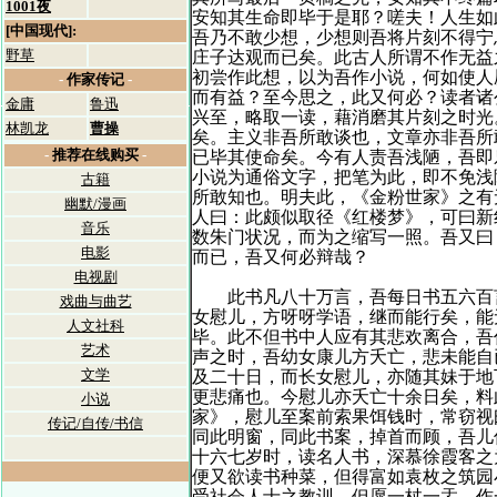
1001夜
安知其生命即毕于是耶？嗟夫！人生如
[中国现代]:
吾乃不敢少想，少想则吾将片刻不得宁
野草
庄子达观而已矣。此古人所谓不作无益
初尝作此想，以为吾作小说，何如使人
-
作家传记
-
而有益？至今思之，此又何必？读者诸
金庸
鲁迅
兴至，略取一读，藉消磨其片刻之时光
林凯龙
曹操
矣。主义非吾所敢谈也，文章亦非吾所
-
推荐在线购买
-
已毕其使命矣。今有人责吾浅陋，吾即
小说为通俗文字，把笔为此，即不免浅
古籍
所敢知也。明夫此，《金粉世家》之有
幽默/漫画
人曰：此颇似取径《红楼梦》，可曰新
音乐
数朱门状况，而为之缩写一照。吾又曰
电影
而已，吾又何必辩哉？
电视剧
此书凡八十万言，吾每日书五六百言
戏曲与曲艺
女慰儿，方呀呀学语，继而能行矣，能
人文社科
毕。此不但书中人应有其悲欢离合，吾
艺术
声之时，吾幼女康儿方夭亡，悲未能自
文学
及二十日，而长女慰儿，亦随其妹于地
更悲痛也。今慰儿亦夭亡十余日矣，料
小说
家》，慰儿至案前索果饵钱时，常窃视
传记/自传/书信
同此明窗，同此书案，掉首而顾，吾儿
十六七岁时，读名人书，深慕徐霞客之
便又欲读书种菜，但得富如袁枚之筑园
受社会人士之教训，但愿一杖一盂，作