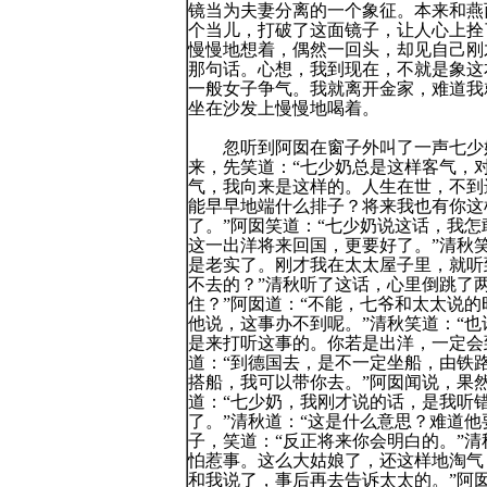
镜当为夫妻分离的一个象征。本来和燕
个当儿，打破了这面镜子，让人心上拴
慢慢地想着，偶然一回头，却见自己刚
那句话。心想，我到现在，不就是象这
一般女子争气。我就离开金家，难道我
坐在沙发上慢慢地喝着。
忽听到阿囡在窗子外叫了一声七少奶
来，先笑道：“七少奶总是这样客气，对
气，我向来是这样的。人生在世，不到
能早早地端什么排子？将来我也有你这
了。”阿囡笑道：“七少奶说这话，我
这一出洋将来回国，更要好了。”清秋笑
是老实了。刚才我在太太屋子里，就听
不去的？”清秋听了这话，心里倒跳了
住？”阿囡道：“不能，七爷和太太说
他说，这事办不到呢。”清秋笑道：“也
是来打听这事的。你若是出洋，一定会
道：“到德国去，是不一定坐船，由铁
搭船，我可以带你去。”阿囡闻说，果
道：“七少奶，我刚才说的话，是我听
了。”清秋道：“这是什么意思？难道他
子，笑道：“反正将来你会明白的。”清
怕惹事。这么大姑娘了，还这样地淘气
和我说了，事后再去告诉太太的。”阿