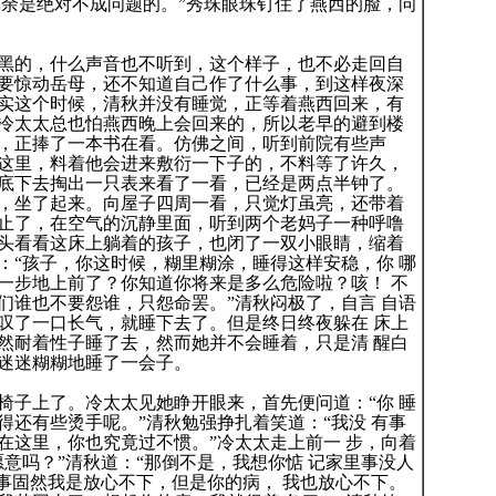
其余是绝对不成问题的。”秀珠眼珠钉住了燕西的脸，问
的，什么声音也不听到，这个样子，也不必走回自
要惊动岳母，还不知道自己作了什么事，到这样夜深
实这个时候，清秋并没有睡觉，正等着燕西回来，有
冷太太总也怕燕西晚上会回来的，所以老早的避到楼
，正捧了一本书在看。仿佛之间，听到前院有些声
这里，料着他会进来敷衍一下子的，不料等了许久，
底下去掏出一只表来看了一看，已经是两点半钟了。
，坐了起来。向屋子四周一看，只觉灯虽亮，还带着
止了，在空气的沉静里面，听到两个老妈子一种呼噜
头看看这床上躺着的孩子，也闭了一双小眼睛，缩着
：“孩子，你这时候，糊里糊涂，睡得这样安稳，你 哪
一步地上前了？你知道你将来是多么危险啦？咳！ 不
们谁也不要怨谁，只怨命罢。”清秋闷极了，自言 自语
叹了一口长气，就睡下去了。但是终日终夜躲在 床上
然耐着性子睡了去，然而她并不会睡着，只是清 醒白
迷迷糊糊地睡了一会子。
子上了。冷太太见她睁开眼来，首先便问道：“你 睡
得还有些烫手呢。”清秋勉强挣扎着笑道：“我没 有事
在这里，你也究竟过不惯。”冷太太走上前一 步，向着
意吗？”清秋道：“那倒不是，我想你惦 记家里事没人
的事固然我是放心不下，但是你的病， 我也放心不下。