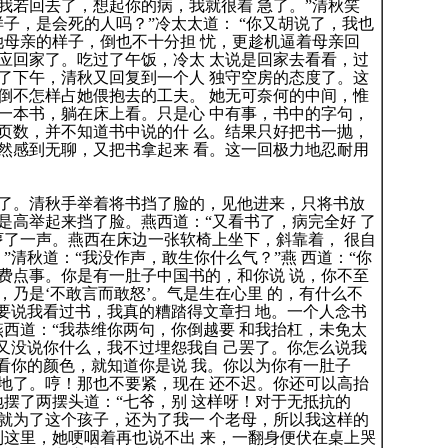
我若回去了，想起你的病，我就很着 急了。”清秋笑
子，是会死的人吗？”冷太太道： “你又胡说了，我也
她母亲的样子，倒也不十分担 忧，更趁机逼着母亲回
应回家了。吃过了午饭，冷太 太说是回家去看看，过
了下午，清秋又回复到一个人 独守空房的态度了。这
倒不怎样占她偎抱去的工夫。 她无可奈何的中间，惟
一本书，躺在床上看。只是心 中有事，书中的字句，
页数，并不知道书中说的什 么。结果只好把书一抛，
然感到无聊，又把书拿起来 看。这一回极力地忍耐用
。清秋手举着将书挡了脸的，见他进来，只将书放
是高举起来挡了脸。燕西道：“又看书了，病完全好 了
哼了一声。燕西在床边一张软椅上坐下，斜靠着， 很自
”清秋道：“我没作声，敢生你什么气？”燕 西道：“你
费点事。你是有一肚子中国书的，和你说 说，你不至
乃是‘不敢言而敢怒’。气是生在心里 的，有什么不
，要说我看过书，我真的糟踏得文章扫 地。一个人念书
燕西道：“我恭维你两句，你倒越要 和我抬杠，未免太
我又没说你什么，我不过埋怨我自 己罢了。你怎么说我
看你的颜色，就知道你是说 我。你以为你有一肚子
地了。哼！那也不要紧，现在 还不迟。你还可以高抬
摆了两摆头道：“七爷，别 这样呀！对于无抵抗的
就为了这个孩子，还为了我一 个老母，所以我这样的
到这里，她哽咽着再也说不出 来，一翻身便伏在桌上哭