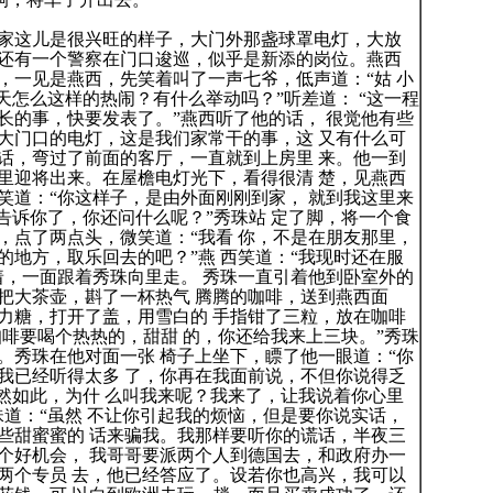
这儿是很兴旺的样子，大门外那盏球罩电灯，大放
还有一个警察在门口逡巡，似乎是新添的岗位。燕西
，一见是燕西，先笑着叫了一声七爷，低声道：“姑 小
天怎么这样的热闹？有什么举动吗？”听差道： “这一程
长的事，快要发表了。”燕西听了他的话， 很觉他有些
大门口的电灯，这是我们家常干的事，这 又有什么可
话，弯过了前面的客厅，一直就到上房里 来。他一到
里迎将出来。在屋檐电灯光下，看得很清 楚，见燕西
笑道：“你这样子，是由外面刚刚到家， 就到我这里来
告诉你了，你还问什么呢？”秀珠站 定了脚，将一个食
，点了两点头，微笑道：“我看 你，不是在朋友那里，
的地方，取乐回去的吧？”燕 西笑道：“我现时还在服
着，一面跟着秀珠向里走。 秀珠一直引着他到卧室外的
把大茶壶，斟了一杯热气 腾腾的咖啡，送到燕西面
力糖，打开了盖，用雪白的 手指钳了三粒，放在咖啡
咖啡要喝个热热的，甜甜 的，你还给我来上三块。”秀珠
。秀珠在他对面一张 椅子上坐下，瞟了他一眼道：“你
我已经听得太多 了，你再在我面前说，不但你说得乏
果然如此，为什 么叫我来呢？我来了，让我说着你心里
珠道：“虽然 不让你引起我的烦恼，但是要你说实话，
些甜蜜蜜的 话来骗我。我那样要听你的谎话，半夜三
个好机会， 我哥哥要派两个人到德国去，和政府办一
两个专员 去，他已经答应了。设若你也高兴，我可以