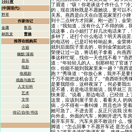
1001夜
了眉道：“咳！你老谈这个作什么？”冷
[中国现代]:
的，现在清秋既是不愿她说，更可以不
野草
关系。燕西是白天在白莲花家里打小牌
到十二点钟方才回家。刚一进门，金荣
-
作家传记
-
道：“我知道，没有什么了不得的病，我
金庸
鲁迅
说这事，白小姐打了好几次电话来了，
林凯龙
曹操
多钟了，还打个什么电话？明天再说罢
-
推荐在线购买
-
的电话铃，已是叮铃铃响起来。金荣将
就到后面院子里去的，听到金荣如此说
古籍
荣便让过一边，将话机子拿着，向燕西
幽默/漫画
事这样忙呢，找你一天也找不着？”燕西
音乐
道：“年轻轻儿的人，别那样犯了官迷
电影
你，你能不能到我家里来一趟？”燕西道
跑？”秀珠道：“你放心来，我并不是
电视剧
千万不能把这机会丢了。”燕西听到秀
戏曲与曲艺
是要我陪你，这样夜深了，何必要我出
人文社科
是不通，若是电话里能说，我早就三 
艺术
快来罢。”说着，那边电话，已经挂 
文学
这里，应该到屋子里去，看看夫人 的
病，少不得有一番纠缠，而且也许 受
小说
她可急了。不进去罢，反正只说我 没
传记/自传/书信
向外走。外面的汽车，刚刚开进汽 车
着开车开车。汽车夫原不敢说什 么，
脚道：“怎么回事？不愿开车还 是怎
吗？”汽车夫连忙跑进车房， 咚咚一阵