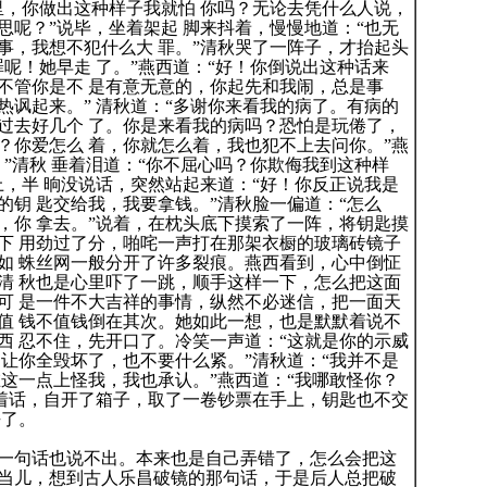
里，你做出这种样子我就怕 你吗？无论去凭什么人说，
思呢？”说毕，坐着架起 脚来抖着，慢慢地道：“也无
事，我想不犯什么大 罪。”清秋哭了一阵子，才抬起头
呢！她早走 了。”燕西道：“好！你倒说出这种话来
不管你是不 是有意无意的，你起先和我闹，总是事
热讽起来。” 清秋道：“多谢你来看我的病了。有病的
过去好几个 了。你是来看我的病吗？恐怕是玩倦了，
？你爱怎么 着，你就怎么着，我也犯不上去问你。”燕
”清秋 垂着泪道：“你不屈心吗？你欺侮我到这种样
上，半 晌没说话，突然站起来道：“好！你反正说我是
钥 匙交给我，我要拿钱。”清秋脸一偏道：“怎么
，你 拿去。”说着，在枕头底下摸索了一阵，将钥匙摸
下 用劲过了分，啪咤一声打在那架衣橱的玻璃砖镜子
如 蛛丝网一般分开了许多裂痕。燕西看到，心中倒怔
清 秋也是心里吓了一跳，顺手这样一下，怎么把这面
可 是一件不大吉祥的事情，纵然不必迷信，把一面天
值 钱不值钱倒在其次。她如此一想，也是默默着说不
西 忍不住，先开口了。冷笑一声道：“这就是你的示威
 让你全毁坏了，也不要什么紧。”清秋道：“我并不是
在这一点上怪我，我也承认。”燕西道：“我哪敢怪你？
说着话，自开了箱子，取了一卷钞票在手上，钥匙也不交
去了。
句话也说不出。本来也是自己弄错了，怎么会把这
当儿，想到古人乐昌破镜的那句话，于是后人总把破