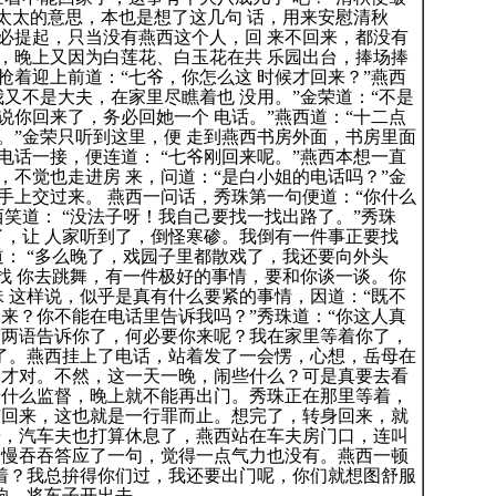
太太的意思，本也是想了这几句 话，用来安慰清秋
必提起，只当没有燕西这个人，回 来不回来，都没有
，晚上又因为白莲花、白玉花在共 乐园出台，捧场捧
抢着迎上前道：“七爷，你怎么这 时候才回来？”燕西
又不是大夫，在家里尽瞧着也 没用。”金荣道：“不是
说你回来了，务必回她一个 电话。”燕西道：“十二点
。”金荣只听到这里，便 走到燕西书房外面，书房里面
电话一接，便连道： “七爷刚回来呢。”燕西本想一直
，不觉也走进房 来，问道：“是白小姐的电话吗？”金
手上交过来。 燕西一问话，秀珠第一句便道：“你什么
笑道： “没法子呀！我自己要找一找出路了。”秀珠
了，让 人家听到了，倒怪寒碜。我倒有一件事正要找
： “多么晚了，戏园子里都散戏了，我还要向外头
要找 你去跳舞，有一件极好的事情，要和你谈一谈。你
珠 这样说，似乎是真有什么要紧的事情，因道：“既不
 来？你不能在电话里告诉我吗？”秀珠道：“你这人真
言两语告诉你了，何必要你来呢？我在家里等着你了，
上了。燕西挂上了电话，站着发了一会愣，心想，岳母在
病才对。不然，这一天一晚，闹些什么？可是真要去看
着什么监督，晚上就不能再出门。秀珠正在那里等着，
有回来，这也就是一行罪而止。想完了，转身回来，就
房，汽车夫也打算休息了，燕西站在车夫房门口，连叫
慢慢吞吞答应了一句，觉得一点气力也没有。燕西一顿
么着？我总拚得你们过，我还要出门呢，你们就想图舒服
响，将车子开出去。