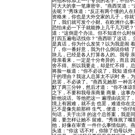
叫他和你添上一个专员的名字，不但不
可大大的拿一笔康密辛。”燕西笑道：
去呢？”秀珠道：“反正有两个懂的人
资格来，你也是大外交家的儿子，你就
了，我们就可发个小财。在欧洲什么事
恐怕未必一下子就能挣上几千几万吧？
道：“这倒是个办法。但不知道什么时候
打四五遍电话找你？”燕西听了这话，
是真话，你为什么发笑？以为我是闹 着
了，你一番好意，我为什么倒说你错 
块儿，已经是各人打算各人的。我母 
母亲看来，一定是十分奇异的，而且 
舍不得。所以我要走，却是忙不得， 
将脸一板道：“你不必说了，我知 道
干的理由？我这人总算太不识时 务，
息罢，不必谈了。”燕西见她那 一种
默了两三分钟，然后才道： “你不体
之下，不要和我母亲商量 商量，这事
听他说话。等他把这一 遍理由说完了
境上有困难，就不去 也罢，难道你在
已不是像先前那样 生气，便道：“你
句话，关于出洋 的这个总答案，我是
着，要怎样让她不 留难。”秀珠抿了
他，好像在审查 一件什么事情似的。
头道：“你这 话不对，你除了伯母以外