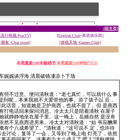
[回主页]
流行电视-PopTV]
[English Club
-英语俱乐部]
朋友 -Chat room]
[游戏天地 -Games Club]
本周最新100本畅销书
本周最新100种热门CD
驰车娓娓谈浮海 清晨破镜凄凉卜下场
些不过意。便问清秋道：“老七真忙，可以就什么 事
有提到呢，本来我就不大爱管他的事。添了孩子以 后，
听此话音，知道她是卫护燕西，也就不提了。但 是燕西
有打电话回来探问消息。冷太太只是陪着清秋 在屋子
她就静静地坐在屋子里。这一晚上，岳婿自然 是没有
依然不见燕西进房来。冷太太对清秋道：“姑 爷应酬果
概有个八成希望了。”清秋道：“这可说不 定，也许待
再去讨论，复等了一会，又等到了晚上电 灯亮了，依然
忙着不能回家了，这事有个大八成儿了 吧？”清秋便皱