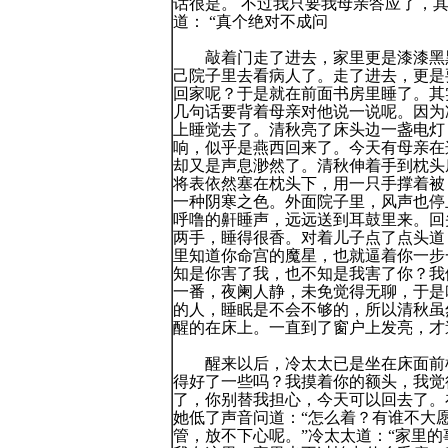
话很是。 不过我只要我母亲答应了，
道： “真个绝对不成问
敲着门走了进去，家里更是漆漆黑黑
己院子里去看病人了。走了进去，更是
回家呢？于是就在前面书房里睡了。其
几句话要背着母亲对他说一说呢。因为
上睡觉去了。清秋亮了床头边一盏电灯
响，似乎是燕西回来了。今天有母亲在
却又是声息渺然了。清秋伸着手到枕头
将表依然塞在枕头下，用一只手撑着被
一种阴寒之色。外面院子里，风声也停
呼噜的鼾睡声，远远送到耳鼓里来。回
两手，睡得很香。对着儿子点了点头道
里知道你命宫的魔星，也就逼着你一步
知是你害了我，也不知是我害了你？我
一番，夜阑人静，未免觉得无聊，于是
的人，睡眠是不会不够的，所以清秋虽
醒的在床上。一直到了窗户上发亮，才
醒来以后，冷太太已是坐在床面前椅
得好了一些吗？我摸着你的额头，我觉
了，你别替我担心，今天可以回去了。
她低了声音问道：“怎么着？有谁不大愿
管，放不下心呢。”冷太太道：“家里