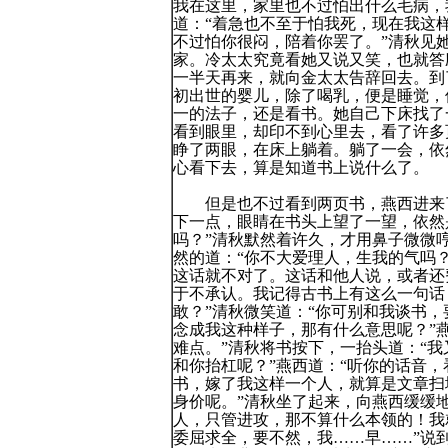
我在这里，家里也不过怕出什么毛病，
道：“着急也不至于怕我死，现在我这样
不过怕你很闷，陪着你罢了。”清秋见
家。冷太太究竟看她又说又笑，也就答
一半天再来，就向金太太告辞回去。到
初出世的婴儿，除了喝乳，便是睡觉，
一的法子，还是看书。她自己下床找了
看到眼里，却印不到心里去，看了许多
睁了两眼，在床上躺着。躺了一会，依
心看下去，算是知道书上说什么了。
但是也不过看到两页书，燕西进来了
下一点，眼睛在书头上望了一望，依然
吗？”清秋默然着许久，才用鼻子微微
然的道：“你不大爱理人，生我的气吗？
这话就不对了。这话和他人说，或者还
于不承认。我记得古书上有这么一句话，
敢？”清秋微笑道：“你可别和我谈书
念成我这种样子，那有什么意思呢？”
难点。”清秋将书按下，一抬头道：“
和你抬杠呢？”燕西道：“听你的话音，
书，嫁了我这样一个人，就算是文章扫
身价呢。”清秋坐了起来，向燕西缓缓地
人，只管进攻，那不算什么本领的！我
委屈求全，要不然，我……早……”说