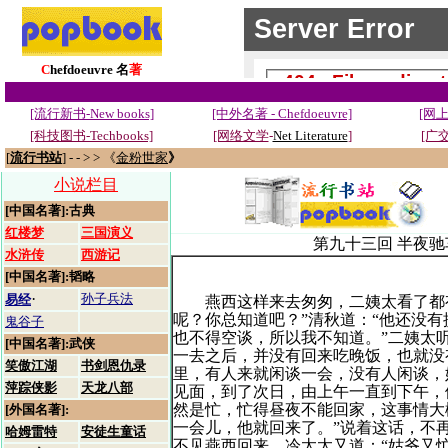
C
hefdoeuvre 名
著
[流行新书-New books]
[中外名著 - Chefdoeuvre]
[网上
[科技图书-Techbooks]
[网络文学
-
Net Literature
]
[广交
[
流行书站
] - - > > 《
金粉世家
》
小说栏目
[中国名著]:古典
红楼梦
三国演义
第九十三回 半夜
水浒传
西游记
[中国名著]:韬略
·
孙子兵法
易经
燕西这样来去匆匆，二姨太看了都有
呢？你总知道吧？”清秋道：“他还没
鬼谷子
也不得空谈，所以我不知道。”二姨太
[中国名著]:武侠
一去之后，并没有回来吃晚饭，也就没
笑傲江湖
书剑恩仇录
里，有人来就闲谈一会，没有人闲谈，
萍踪侠影
天龙八部
见面，到了次日，由上午一直到下午，
然是忙，忙得昼夜不能回家，这事情大
[外国名著]:
一会儿，他就回来了。”说着这话，不
哈姆雷特
安徒生童话
不见燕西回来。冷太太又道：“姑爷又