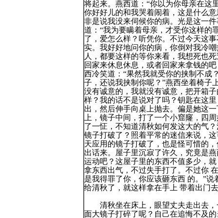
将起来。燕西道：“你以为你母亲在这
你好好儿的和我哭着闹着，这是什么意
非是说我没来伺候你的病。光是这一件
道：“我为要瞒着母亲，才受你这样的罪
了，爱怎么样？听凭你。不过今天这事
实。我好好地问你的病，你倒对我冷嘲
人，都要这样的等你来看，我想死也死
回家来休息休息，或者回家来拿钱的吧
西冷笑道：“果然我就受你的挟制不成？
子，还说我挟制你呢？”燕西坐着椅子
没有诚意的，我就没有诚意，把开箱子的
样？我的话不是说对了吗？钥匙在这里
出，然后伸手向桌上抛去。偏是她这一
上，镜子中间，打了一个小窟窿，四周
了一怔，不知道清秋如何发这大的气？
镜子打破了？照着平常的迷信来说，这
天应用的镜子打破了，也是怪可惜的，
出话来。屋子里沉寂了许久，究竟是燕
运动吧？这屋子里的东西不值多少，就
拿东西出气，不过失手打了。不过你 
是我得罪了你，你应该砸东西 的。”
给清秋了，就这样拿在手上 带着出门
清秋坐在床上，眼望丈夫走出去，一
面大镜子打碎了呢？自己在追悔不及的