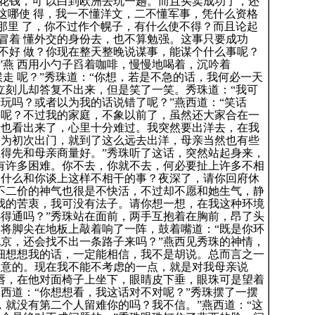
花钱，可 以白到欧洲去玩一趟。而且买卖成功了，还
“这哪使 得，我一不懂洋文，二不懂军事，凭什么资格
在那里 了，你不过作个幌子，有什么使不得？而且论起
冒着 懂外交的身份去，也不算勉强。这事只要成功
不好 做？你现在整天整晚说谋事，能谋个什么事呢？
”燕 西用小勺子舀着咖啡，慢慢地喝着，沉吟着
走 呢？”秀珠道：“你想，若是不急的话，我何必一天
 立刻儿却答复不出来，但是笑了一笑。秀珠道：“我可
玩吗？或者以为我的话说错了呢？”燕西道：“笑话
了呢？不过我的家庭，不象以前了，虽然还大家合在一
亲也看出来了，心里十分难过。我突然要出洋去，在我
因为初次出门，就到了这么远去出洋，母亲当然也有些
总得先和母亲商量好。”秀珠听了这话，突然站起身来，
你有许多困难。你不去，你就不去，何必要扯上许多不相
为什么和你谈上这样不相干的事？夜深了，请你回府休
言不二价的神气也很是不快活，不过却不愿和她生气，静
谅我的苦衷，我可没有法子。请你想一想，在我这种环境
办得通吗？”秀珠站在面前，两手互抱着在胸前，昂了头
，将脚尖在地板上敲着响了一阵，鼓着嘴道：“既是你环
北京，还会找不出一条路子来吗？”燕西见秀珠的神情，
仔细想想我的话，一定能相信，我不是胡说。总而言之一
同意的。现在我不能不考虑的一点，就是对我母亲说
嘴唇，在他对面椅子上坐下，眼睛皮下垂，眼珠可是望着
燕西道：“你想想看，我这话对不对呢？”秀珠摆了一摆
，就没有第二个人留难你的吗？我不信。”燕西道：“这