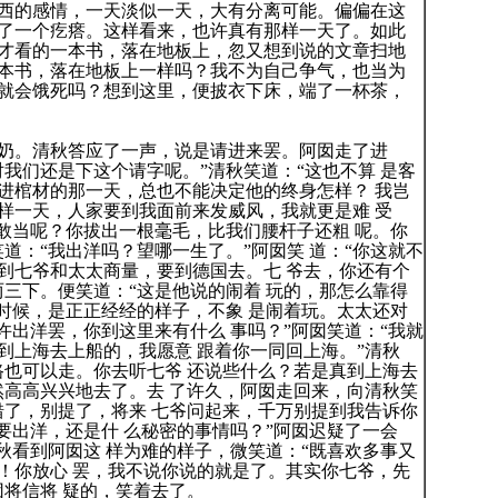
西的感情，一天淡似一天，大有分离可能。偏偏在这
了一个疙瘩。这样看来，也许真有那样一天了。如此
才看的一本书，落在地板上，忽又想到说的文章扫地
本书，落在地板上一样吗？我不为自己争气，也当为
就会饿死吗？想到这里，便披衣下床，端了一杯茶，
。清秋答应了一声，说是请进来罢。阿囡走了进
我们还是下这个请字呢。”清秋笑道：“这也不算 是客
进棺材的那一天，总也不能决定他的终身怎样？ 我岂
样一天，人家要到我面前来发威风，我就更是难 受
怎敢当呢？你拔出一根毫毛，比我们腰杆子还粗 呢。你
道：“我出洋吗？望哪一生了。”阿囡笑 道：“你这就不
到七爷和太太商量，要到德国去。七 爷去，你还有个
两三下。便笑道：“这是他说的闹着 玩的，那怎么靠得
的时候，是正正经经的样子，不象 是闹着玩。太太还对
许出洋罢，你到这里来有什么 事吗？”阿囡笑道：“我就
到上海去上船的，我愿意 跟着你一同回上海。”清秋
路也可以走。你去听七爷 还说些什么？若是真到上海去
然高高兴兴地去了。去 了许久，阿囡走回来，向清秋笑
错了，别提了，将来 七爷问起来，千万别提到我告诉你
要出洋，还是什 么秘密的事情吗？”阿囡迟疑了一会
秋看到阿囡这 样为难的样子，微笑道：“既喜欢多事又
！你放心 罢，我不说你说的就是了。其实你七爷，先
囡将信将 疑的，笑着去了。